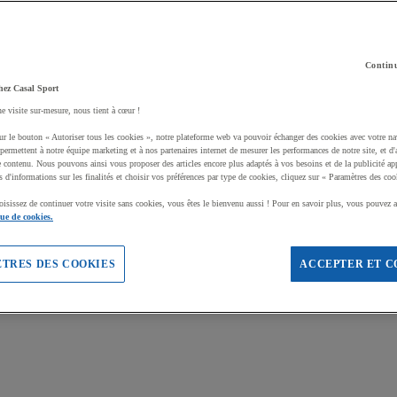
Continu
hez Casal Sport
ne visite sur-mesure, nous tient à cœur !
ur le bouton « Autoriser tous les cookies », notre plateforme web va pouvoir échanger des cookies avec votre na
permettent à notre équipe marketing et à nos partenaires internet de mesurer les performances de notre site, et d'
e contenu. Nous pouvons ainsi vous proposer des articles encore plus adaptés à vos besoins et de la publicité ap
s d'informations sur les finalités et choisir vos préférences par type de cookies, cliquez sur « Paramètres des coo
oisissez de continuer votre visite sans cookies, vous êtes le bienvenu aussi ! Pour en savoir plus, vous pouvez a
que de cookies.
TRES DES COOKIES
ACCEPTER ET C