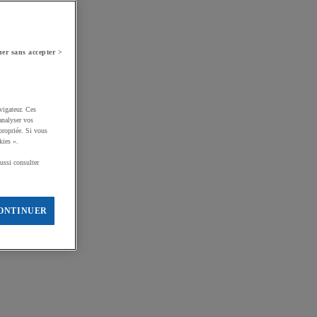
er sans accepter >
vigateur. Ces
analyser vos
propriée. Si vous
kies ».
ussi consulter
ONTINUER