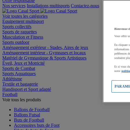
Offre responsable
Nos services
Installations multisports
Contactez-nous
Voir toutes les catégories
Equipement multisport
Sports collectifs
Bienvenue c
Sports de raquettes
Musculation et Fitness
Vous offrir u
Sports outdoor
En cliquant s
Aménagement extérieur - Stades, Aires de jeux
informations 
Aménagement intérieur - Gymnases et locaux
préférences d
Matériel de Gymnastique & Sports Artistiques
souhaitez plu
Éveil, Jeux et Motricité
Et si vous ch
Sports de Combat
notre
politi
Sports Aquatiques
Athlétisme
Textile et bagagerie
PARAME
Handisport et Sport adapté
Football
Voir tous les produits
Ballons de Football
Ballons Futsal
Buts de Football
Accessoires buts de Foot