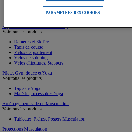
Battle rope
Appareils abdominaux
Supports pompes
PARAMETRES DES COOKIES
Bracelets lestés de Fitness
Appareils Fitness et Cardio training
Voir tous les produits
Rameurs et SkiErg
Tapis de course
Vélos d'appartement
Vélos de spinning
Vélos elliptiques, Steppers
Pilate, Gym douce et Yoga
Voir tous les produits
Tapis de Yoga
Matériel, accessoires Yoga
Aménagement salle de Musculation
Voir tous les produits
Tableaux, Fiches, Posters Musculation
Protections Musculation