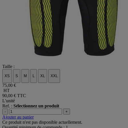
Taille :
XS
S
M
L
XL
XXL
75,00 €
HT
90,00 €
TTC
L'unité
Ref. :
Sélectionnez un produit
-
+
Ajouter au panier
Ce produit n'est pas disponible actuellement.
Quantité minimum de commande : 1