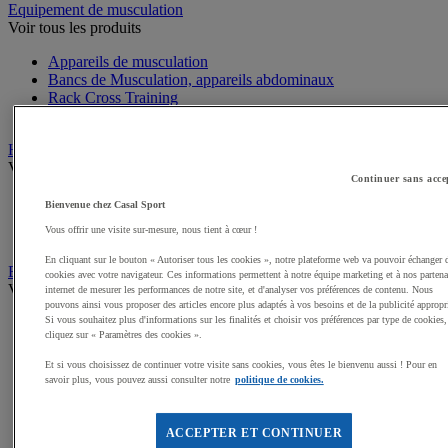
Equipement de musculation
Voir tous les produits
Appareils de musculation
Bancs de Musculation, appareils abdominaux
Rack Cross Training
Entretien, Accessoires appareils de Musculation
Haltères, Barres, Disques, Poids
Voir tous les produits
Continuer sans acce
Haltères Musculation et Fitness
Bienvenue chez Casal Sport
Poids Musculation et Fitness
Vous offrir une visite sur-mesure, nous tient à cœur !
Barres Musculation et Fitness
En cliquant sur le bouton « Autoriser tous les cookies », notre plateforme web va pouvoir échanger 
Equipement de Fitness et Cross training
cookies avec votre navigateur. Ces informations permettent à notre équipe marketing et à nos partena
Voir tous les produits
internet de mesurer les performances de notre site, et d'analyser vos préférences de contenu. Nous
pouvons ainsi vous proposer des articles encore plus adaptés à vos besoins et de la publicité appropr
Si vous souhaitez plus d'informations sur les finalités et choisir vos préférences par type de cookies,
Kettlebell
cliquez sur « Paramètres des cookies ».
Tapis de sol pour le Fitness
Cordes à sauter
Et si vous choisissez de continuer votre visite sans cookies, vous êtes le bienvenu aussi ! Pour en
Steps
savoir plus, vous pouvez aussi consulter notre
politique de cookies.
Elastiques et Sangles de Musculation et Fitness
Swiss ball
Médecine balls et Sacs lestés
ACCEPTER ET CONTINUER