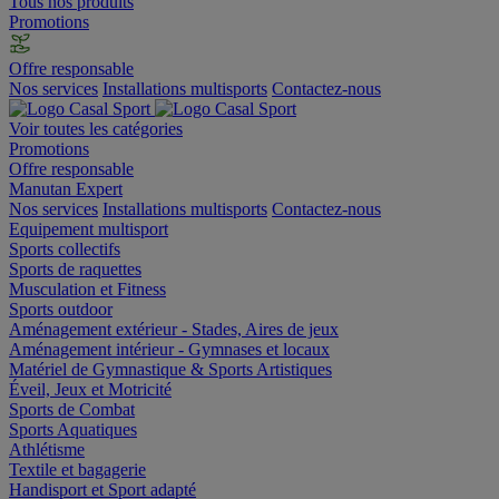
Tous nos produits
Promotions
Offre responsable
Nos services
Installations multisports
Contactez-nous
Voir toutes les catégories
Promotions
Offre responsable
Manutan Expert
Nos services
Installations multisports
Contactez-nous
Equipement multisport
Sports collectifs
Sports de raquettes
Musculation et Fitness
Sports outdoor
Aménagement extérieur - Stades, Aires de jeux
Aménagement intérieur - Gymnases et locaux
Matériel de Gymnastique & Sports Artistiques
Éveil, Jeux et Motricité
Sports de Combat
Sports Aquatiques
Athlétisme
Textile et bagagerie
Handisport et Sport adapté