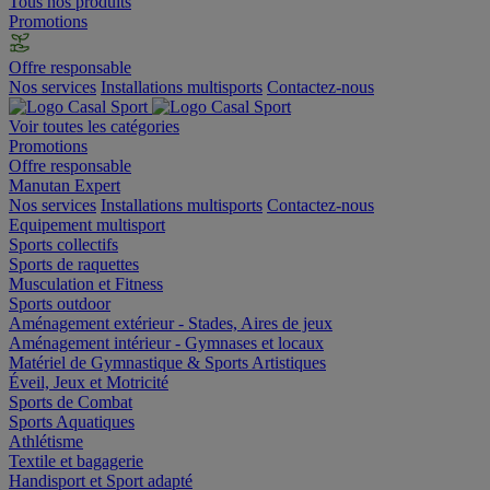
Tous nos produits
Promotions
Offre responsable
Nos services
Installations multisports
Contactez-nous
Voir toutes les catégories
Promotions
Offre responsable
Manutan Expert
Nos services
Installations multisports
Contactez-nous
Equipement multisport
Sports collectifs
Sports de raquettes
Musculation et Fitness
Sports outdoor
Aménagement extérieur - Stades, Aires de jeux
Aménagement intérieur - Gymnases et locaux
Matériel de Gymnastique & Sports Artistiques
Éveil, Jeux et Motricité
Sports de Combat
Sports Aquatiques
Athlétisme
Textile et bagagerie
Handisport et Sport adapté