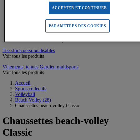
Survêtements
Maillots de sport
ACCEPTER ET CONTINUER
Sweats de sport
Maillots de bain, combinaisons de natation
Tee-shirts de sport
PARAMETRES DES COOKIES
Polos de sport
Vestes de sport
Pantalons, Collants de sport
Tee-shirts personnalisables
Voir tous les produits
Vêtements, tenues Gardien multisports
Voir tous les produits
Accueil
Sports collectifs
Volleyball
Beach Volley
(28)
Chaussettes beach-volley Classic
Chaussettes beach-volley
Classic