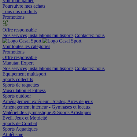
Voir mon panier
Poursuivre mes achats
Tous nos produits
Promotions
Offre responsable
Nos services
Installations multisports
Contactez-nous
Voir toutes les catégories
Promotions
Offre responsable
Manutan Expert
Nos services
Installations multisports
Contactez-nous
Equipement multisport
Sports collectifs
Sports de raquettes
Musculation et Fitness
Sports outdoor
Aménagement extérieur - Stades, Aires de jeux
Aménagement intérieur - Gymnases et locaux
Matériel de Gymnastique & Sports Artistiques
Éveil, Jeux et Motricité
Sports de Combat
Sports Aquatiques
Athlétisme