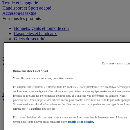
Textile et bagagerie
Handisport et Sport adapté
Accessoires textile
Voir tous les produits
Bonnets, gants et tours de cou
Casquettes et bandeaux
Gilets de sécurité
Sandales, claquettes de sport
Serviettes de sport, peignoirs
Bagagerie
Voir tous les produits
Continuer sans acce
Bienvenue chez Casal Sport
Sacs de sport
Vous offrir une visite sur-mesure, nous tient à cœur !
Sacs à dos
Sacoches et porte-documents
En cliquant sur le bouton « Autoriser tous les cookies », notre plateforme web va pouvoir échanger 
cookies avec votre navigateur. Ces informations permettent à notre équipe marketing et à nos partena
Textile Multisport
internet de mesurer les performances de notre site, et d'analyser vos préférences de contenu. Nous
Voir tous les produits
pouvons ainsi vous proposer des articles encore plus adaptés à vos besoins et de la publicité appropr
Si vous souhaitez plus d'informations sur les finalités et choisir vos préférences par type de cookies,
Shorts de sport
cliquez sur « Paramètres des cookies ».
Sous-vêtements sport
Et si vous choisissez de continuer votre visite sans cookies, vous êtes le bienvenu aussi ! Pour en
Premieres couches, sous-maillots
savoir plus, vous pouvez aussi consulter notre
politique de cookies.
Débardeurs de sport