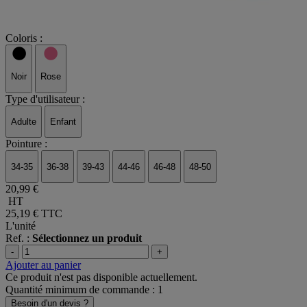
Coloris :
Noir
Rose
Type d'utilisateur :
Adulte
Enfant
Pointure :
34-35
36-38
39-43
44-46
46-48
48-50
20,99 €
HT
25,19 €
TTC
L'unité
Ref. :
Sélectionnez un produit
-
+
Ajouter au panier
Ce produit n'est pas disponible actuellement.
Quantité minimum de commande : 1
Besoin d'un devis ?