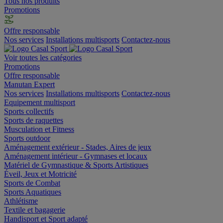
Tous nos produits
Promotions
Offre responsable
Nos services
Installations multisports
Contactez-nous
Voir toutes les catégories
Promotions
Offre responsable
Manutan Expert
Nos services
Installations multisports
Contactez-nous
Equipement multisport
Sports collectifs
Sports de raquettes
Musculation et Fitness
Sports outdoor
Aménagement extérieur - Stades, Aires de jeux
Aménagement intérieur - Gymnases et locaux
Matériel de Gymnastique & Sports Artistiques
Éveil, Jeux et Motricité
Sports de Combat
Sports Aquatiques
Athlétisme
Textile et bagagerie
Handisport et Sport adapté