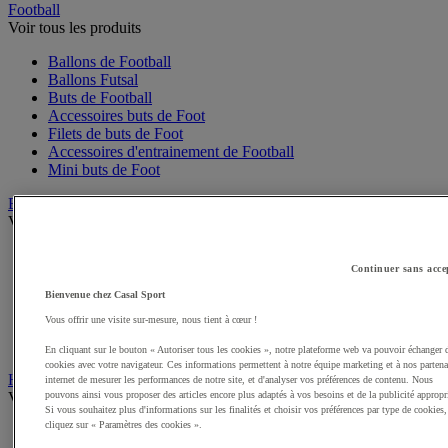
Football
Voir tous les produits
Ballons de Football
Ballons Futsal
Buts de Football
Accessoires buts de Foot
Filets de buts de Foot
Accessoires d'entrainement de Football
Mini buts de Foot
Basketball
Voir tous les produits
Ballons de Basket
Continuer sans acce
Accessoires entrainement de Basket
Filets, cercles de Basket pour paniers
Bienvenue chez Casal Sport
Panneaux de Basket
Vous offrir une visite sur-mesure, nous tient à cœur !
Accessoires terrain de Basket
Paniers de Basket, buts de Basket
En cliquant sur le bouton « Autoriser tous les cookies », notre plateforme web va pouvoir échanger 
cookies avec votre navigateur. Ces informations permettent à notre équipe marketing et à nos partena
Handball
internet de mesurer les performances de notre site, et d'analyser vos préférences de contenu. Nous
pouvons ainsi vous proposer des articles encore plus adaptés à vos besoins et de la publicité appropr
Voir tous les produits
Si vous souhaitez plus d'informations sur les finalités et choisir vos préférences par type de cookies,
cliquez sur « Paramètres des cookies ».
Ballons de Handball