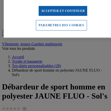
Sweats de sport
Maillots de bain, combinaisons de natation
Tee-shirts de sport
ACCEPTER ET CONTINUER
Polos de sport
Vestes de sport
Pantalons, Collants de sport
PARAMETRES DES COOKIES
Tee-shirts personnalisables
Voir tous les produits
Vêtements, tenues Gardien multisports
Voir tous les produits
Accueil
Textile et bagagerie
Tee-shirts personnalisables
(28)
Débardeur de sport homme en polyester JAUNE FLUO -
Sol's
Débardeur de sport homme en
polyester JAUNE FLUO - Sol's
(0)