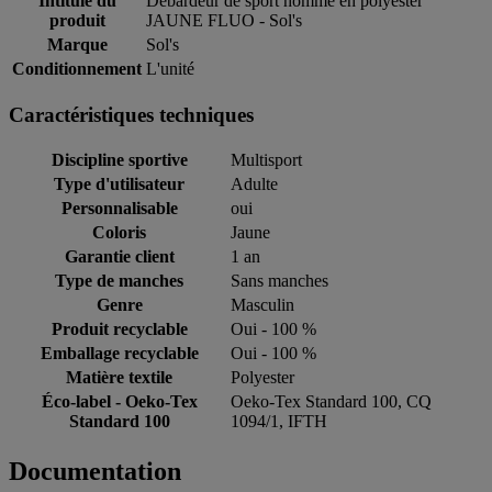
Intitulé du
Débardeur de sport homme en polyester
produit
JAUNE FLUO - Sol's
Marque
Sol's
Conditionnement
L'unité
Caractéristiques techniques
Discipline sportive
Multisport
Type d'utilisateur
Adulte
Personnalisable
oui
Coloris
Jaune
Garantie client
1 an
Type de manches
Sans manches
Genre
Masculin
Produit recyclable
Oui - 100 %
Emballage recyclable
Oui - 100 %
Matière textile
Polyester
Éco-label - Oeko-Tex
Oeko-Tex Standard 100, CQ
Standard 100
1094/1, IFTH
Documentation