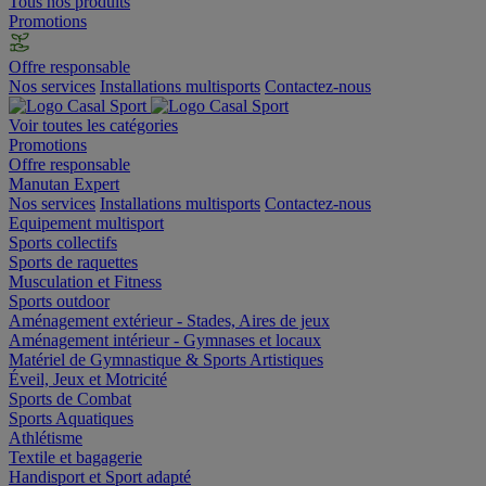
Tous nos produits
Promotions
Offre responsable
Nos services
Installations multisports
Contactez-nous
Voir toutes les catégories
Promotions
Offre responsable
Manutan Expert
Nos services
Installations multisports
Contactez-nous
Equipement multisport
Sports collectifs
Sports de raquettes
Musculation et Fitness
Sports outdoor
Aménagement extérieur - Stades, Aires de jeux
Aménagement intérieur - Gymnases et locaux
Matériel de Gymnastique & Sports Artistiques
Éveil, Jeux et Motricité
Sports de Combat
Sports Aquatiques
Athlétisme
Textile et bagagerie
Handisport et Sport adapté