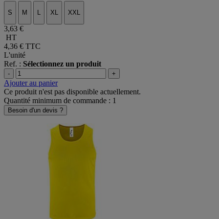
S
M
L
XL
XXL
3,63 €
HT
4,36 €
TTC
L'unité
Ref. :
Sélectionnez un produit
-
+
Ajouter au panier
Ce produit n'est pas disponible actuellement.
Quantité minimum de commande : 1
Besoin d'un devis ?