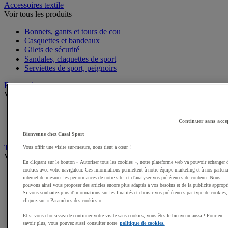
Accessoires textile
Voir tous les produits
Bonnets, gants et tours de cou
Casquettes et bandeaux
Gilets de sécurité
Sandales, claquettes de sport
Serviettes de sport, peignoirs
Bagagerie
Voir tous les produits
Sacs de sport
Sacs à dos
Continuer sans acce
Sacoches et porte-documents
Bienvenue chez Casal Sport
Textile Multisport
Vous offrir une visite sur-mesure, nous tient à cœur !
Voir tous les produits
En cliquant sur le bouton « Autoriser tous les cookies », notre plateforme web va pouvoir échanger 
cookies avec votre navigateur. Ces informations permettent à notre équipe marketing et à nos partena
Shorts de sport
internet de mesurer les performances de notre site, et d'analyser vos préférences de contenu. Nous
Sous-vêtements sport
pouvons ainsi vous proposer des articles encore plus adaptés à vos besoins et de la publicité appropr
Premieres couches, sous-maillots
Si vous souhaitez plus d'informations sur les finalités et choisir vos préférences par type de cookies,
Débardeurs de sport
cliquez sur « Paramètres des cookies ».
Survêtements
Et si vous choisissez de continuer votre visite sans cookies, vous êtes le bienvenu aussi ! Pour en
Maillots de sport
savoir plus, vous pouvez aussi consulter notre
politique de cookies.