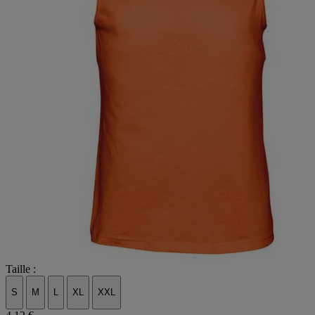
Taille :
S
M
L
XL
XXL