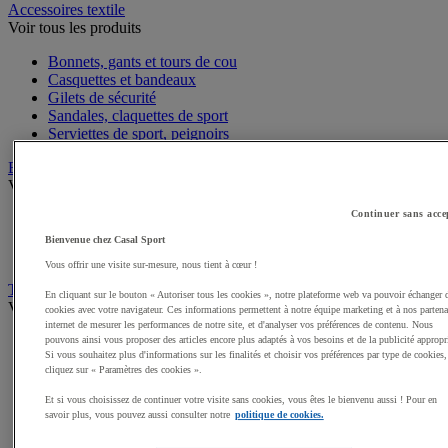
Accessoires textile
Voir tous les produits
Bonnets, gants et tours de cou
Casquettes et bandeaux
Gilets de sécurité
Sandales, claquettes de sport
Serviettes de sport, peignoirs
Bagagerie
Voir tous les produits
Continuer sans acce
Sacs de sport
Sacs à dos
Bienvenue chez Casal Sport
Sacoches et porte-documents
Vous offrir une visite sur-mesure, nous tient à cœur !
Textile Multisport
En cliquant sur le bouton « Autoriser tous les cookies », notre plateforme web va pouvoir échanger 
Voir tous les produits
cookies avec votre navigateur. Ces informations permettent à notre équipe marketing et à nos partena
internet de mesurer les performances de notre site, et d'analyser vos préférences de contenu. Nous
Shorts de sport
pouvons ainsi vous proposer des articles encore plus adaptés à vos besoins et de la publicité appropr
Si vous souhaitez plus d'informations sur les finalités et choisir vos préférences par type de cookies,
Sous-vêtements sport
cliquez sur « Paramètres des cookies ».
Premieres couches, sous-maillots
Débardeurs de sport
Et si vous choisissez de continuer votre visite sans cookies, vous êtes le bienvenu aussi ! Pour en
Survêtements
savoir plus, vous pouvez aussi consulter notre
politique de cookies.
Maillots de sport