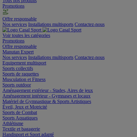
Tous nos produits
Promotions
Offre responsable
Nos services
Installations multisports
Contactez-nous
Voir toutes les catégories
Promotions
Offre responsable
Manutan Expert
Nos services
Installations multisports
Contactez-nous
Equipement multisport
Sports collectifs
Sports de raquettes
Musculation et Fitness
Sports outdoor
Aménagement extérieur - Stades, Aires de jeux
Aménagement intérieur - Gymnases et locaux
Matériel de Gymnastique & Sports Artistiques
Éveil, Jeux et Motricité
Sports de Combat
Sports Aquatiques
Athlétisme
Textile et bagagerie
Handisport et Sport adapté