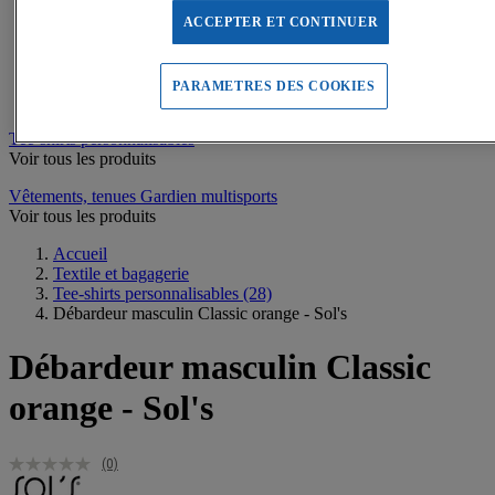
Sweats de sport
Maillots de bain, combinaisons de natation
ACCEPTER ET CONTINUER
Tee-shirts de sport
Polos de sport
Vestes de sport
PARAMETRES DES COOKIES
Pantalons, Collants de sport
Tee-shirts personnalisables
Voir tous les produits
Vêtements, tenues Gardien multisports
Voir tous les produits
Accueil
Textile et bagagerie
Tee-shirts personnalisables
(28)
Débardeur masculin Classic orange - Sol's
Débardeur masculin Classic
orange - Sol's
(0)