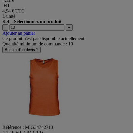
4,12 €
HT
4,94 €
TTC
L'unité
Ref. :
Sélectionnez un produit
-
+
Ajouter au panier
Ce produit n'est pas disponible actuellement.
Quantité minimum de commande : 10
Besoin d'un devis ?
Référence : MIG34742713
4,12 € HT
4,94 € TTC