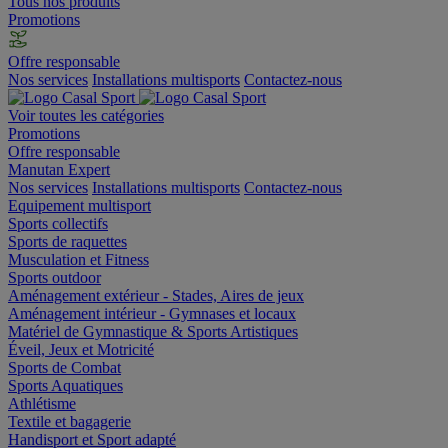
Tous nos produits
Promotions
Offre responsable
Nos services
Installations multisports
Contactez-nous
Voir toutes les catégories
Promotions
Offre responsable
Manutan Expert
Nos services
Installations multisports
Contactez-nous
Equipement multisport
Sports collectifs
Sports de raquettes
Musculation et Fitness
Sports outdoor
Aménagement extérieur - Stades, Aires de jeux
Aménagement intérieur - Gymnases et locaux
Matériel de Gymnastique & Sports Artistiques
Éveil, Jeux et Motricité
Sports de Combat
Sports Aquatiques
Athlétisme
Textile et bagagerie
Handisport et Sport adapté