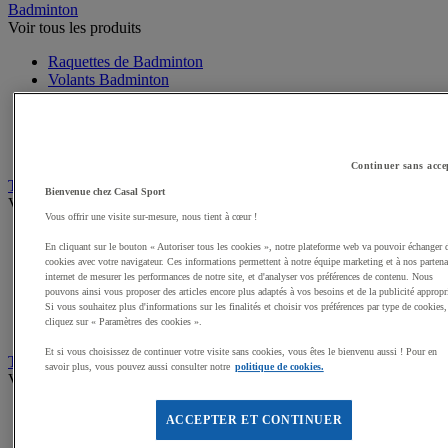
Badminton
Voir tous les produits
Raquettes de Badminton
Volants Badminton
Poteaux de Badminton
Filets Badminton
Packs Badminton
Accessoires Badminton
Continuer sans acce
Tennis de table
Bienvenue chez Casal Sport
Voir tous les produits
Vous offrir une visite sur-mesure, nous tient à cœur !
Raquettes de Tennis de table
En cliquant sur le bouton « Autoriser tous les cookies », notre plateforme web va pouvoir échanger 
Balles Tennis de table
cookies avec votre navigateur. Ces informations permettent à notre équipe marketing et à nos partena
Tables de Tennis de table
internet de mesurer les performances de notre site, et d'analyser vos préférences de contenu. Nous
Filets, Poteaux Tennis de table
pouvons ainsi vous proposer des articles encore plus adaptés à vos besoins et de la publicité appropr
Packs Tennis de table
Si vous souhaitez plus d'informations sur les finalités et choisir vos préférences par type de cookies,
cliquez sur « Paramètres des cookies ».
Accessoires Tennis de table
Et si vous choisissez de continuer votre visite sans cookies, vous êtes le bienvenu aussi ! Pour en
Tennis
savoir plus, vous pouvez aussi consulter notre
politique de cookies.
Voir tous les produits
Raquette de Tennis
ACCEPTER ET CONTINUER
Balles de Tennis