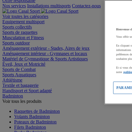
Offre responsable
Nos services
Installations multisports
Contactez-nous
Voir toutes les catégories
Equipement multisport
Sports collectifs
Bienvenue c
Sports de raquettes
Musculation et Fitness
Vous offrir u
Sports outdoor
En cliquant s
Aménagement extérieur - Stades, Aires de jeux
informations 
Aménagement intérieur - Gymnases et locaux
préférences d
Matériel de Gymnastique & Sports Artistiques
souhaitez plu
Éveil, Jeux et Motricité
Et si vous ch
Sports de Combat
notre
politi
Sports Aquatiques
Athlétisme
Textile et bagagerie
PARAME
Handisport et Sport adapté
Badminton
Voir tous les produits
Raquettes de Badminton
Volants Badminton
Poteaux de Badminton
Filets Badminton