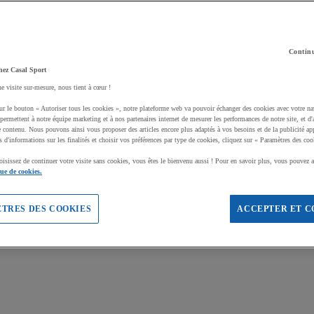
Continu
hez Casal Sport
ne visite sur-mesure, nous tient à cœur !
ur le bouton « Autoriser tous les cookies », notre plateforme web va pouvoir échanger des cookies avec votre na
permettent à notre équipe marketing et à nos partenaires internet de mesurer les performances de notre site, et d'
e contenu. Nous pouvons ainsi vous proposer des articles encore plus adaptés à vos besoins et de la publicité ap
s d'informations sur les finalités et choisir vos préférences par type de cookies, cliquez sur « Paramètres des coo
oisissez de continuer votre visite sans cookies, vous êtes le bienvenu aussi ! Pour en savoir plus, vous pouvez a
que de cookies.
TRES DES COOKIES
ACCEPTER ET C