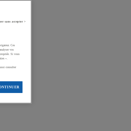
er sans accepter >
vigateur. Ces
analyser vos
propriée. Si vous
kies ».
ussi consulter
ONTINUER