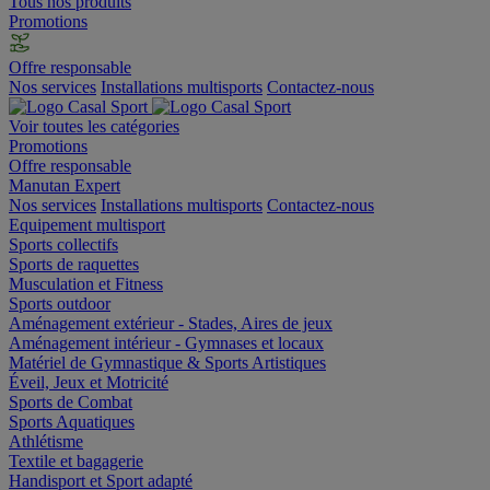
Tous nos produits
Promotions
Offre responsable
Nos services
Installations multisports
Contactez-nous
Voir toutes les catégories
Promotions
Offre responsable
Manutan Expert
Nos services
Installations multisports
Contactez-nous
Equipement multisport
Sports collectifs
Sports de raquettes
Musculation et Fitness
Sports outdoor
Aménagement extérieur - Stades, Aires de jeux
Aménagement intérieur - Gymnases et locaux
Matériel de Gymnastique & Sports Artistiques
Éveil, Jeux et Motricité
Sports de Combat
Sports Aquatiques
Athlétisme
Textile et bagagerie
Handisport et Sport adapté