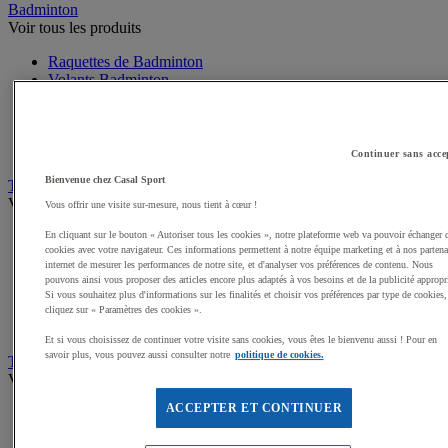
Badminton
Voir tous les produits
Raquettes de Badminton
Volants Badminton
Poteaux de Badminton
Filets Badminton
Packs Badminton
Accessoires Badminton
Continuer sans acce
Bienvenue chez Casal Sport
Tennis de table
Voir tous les produits
Vous offrir une visite sur-mesure, nous tient à cœur !
Raquettes de Tennis de table
En cliquant sur le bouton « Autoriser tous les cookies », notre plateforme web va pouvoir échanger 
cookies avec votre navigateur. Ces informations permettent à notre équipe marketing et à nos partena
Balles Tennis de table
internet de mesurer les performances de notre site, et d'analyser vos préférences de contenu. Nous
Tables de Tennis de table
pouvons ainsi vous proposer des articles encore plus adaptés à vos besoins et de la publicité appropr
Filets, Poteaux Tennis de table
Si vous souhaitez plus d'informations sur les finalités et choisir vos préférences par type de cookies,
Packs Tennis de table
cliquez sur « Paramètres des cookies ».
Accessoires Tennis de table
Et si vous choisissez de continuer votre visite sans cookies, vous êtes le bienvenu aussi ! Pour en
savoir plus, vous pouvez aussi consulter notre
politique de cookies.
Tennis
Voir tous les produits
ACCEPTER ET CONTINUER
Raquette de Tennis
Balles de Tennis