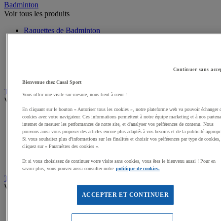
Badminton
Voir tous les produits
Raquettes de Badminton
Volants Badminton
Poteaux de Badminton
Filets Badminton
Packs Badminton
Continuer sans acce
Accessoires Badminton
Bienvenue chez Casal Sport
Tennis de table
Vous offrir une visite sur-mesure, nous tient à cœur !
Voir tous les produits
En cliquant sur le bouton « Autoriser tous les cookies », notre plateforme web va pouvoir échanger 
Raquettes de Tennis de table
cookies avec votre navigateur. Ces informations permettent à notre équipe marketing et à nos partena
internet de mesurer les performances de notre site, et d'analyser vos préférences de contenu. Nous
Balles Tennis de table
pouvons ainsi vous proposer des articles encore plus adaptés à vos besoins et de la publicité appropr
Tables de Tennis de table
Si vous souhaitez plus d'informations sur les finalités et choisir vos préférences par type de cookies,
Filets, Poteaux Tennis de table
cliquez sur « Paramètres des cookies ».
Packs Tennis de table
Accessoires Tennis de table
Et si vous choisissez de continuer votre visite sans cookies, vous êtes le bienvenu aussi ! Pour en
savoir plus, vous pouvez aussi consulter notre
politique de cookies.
Tennis
Voir tous les produits
ACCEPTER ET CONTINUER
Raquette de Tennis
Balles de Tennis