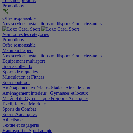
Tous nos produits
Promotions
Offre responsable
Nos services
Installations multisports
Contactez-nous
Voir toutes les catégories
Promotions
Offre responsable
Manutan Expert
Nos services
Installations multisports
Contactez-nous
Equipement multisport
Sports collectifs
Sports de raquettes
Musculation et Fitness
Sports outdoor
Aménagement extérieur - Stades, Aires de jeux
Aménagement intérieur - Gymnases et locaux
Matériel de Gymnastique & Sports Artistiques
Éveil, Jeux et Motricité
Sports de Combat
Sports Aquatiques
Athlétisme
Textile et bagagerie
Handisport et Sport adapté