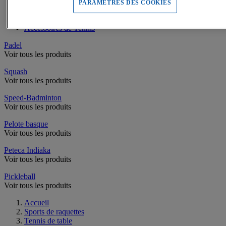
Filets de Tennis
PARAMETRES DES COOKIES
Poteaux de Tennis
Equipement Terrain de Tennis
Accessoires de Tennis
Padel
Voir tous les produits
Squash
Voir tous les produits
Speed-Badminton
Voir tous les produits
Pelote basque
Voir tous les produits
Peteca Indiaka
Voir tous les produits
Pickleball
Voir tous les produits
Accueil
Sports de raquettes
Tennis de table