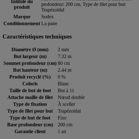
Intitulé du
profondeur: 200 cm, Type de filet pour but:
produit
Trapézoïdal
Marque
Sodex
Conditionnement
La paire
Caractéristiques techniques
Diamètre Ø (mm)
2 mm
But largeur (m)
7.32 m
Sommet profondeur (cm)
80 cm
But hauteur (m)
2.44 m
Produit recyclé (%)
0 %
Coloris
Blanc
Taille de but de foot
But à 11
Attache maille de filet
Nœud double
Type de fixation
À sceller
Type de filet pour but
Trapézoïdal
Type de but de foot
Fixe
Base profondeur (cm)
200 cm
Garantie client
1 an