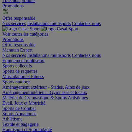
Tous nos produits
Promotions
Offre responsable
Nos services
Installations multisports
Contactez-nous
Voir toutes les catégories
Promotions
Offre responsable
Manutan Expert
Nos services
Installations multisports
Contactez-nous
Equipement multisport
Sports collectifs
Sports de raquettes
Musculation et Fitness
Sports outdoor
Aménagement extérieur - Stades, Aires de jeux
Aménagement intérieur - Gymnases et locaux
Matériel de Gymnastique & Sports Artistiques
Éveil, Jeux et Motricité
Sports de Combat
Sports Aquatiques
Athlétisme
Textile et bagagerie
Handisport et Sport adapté