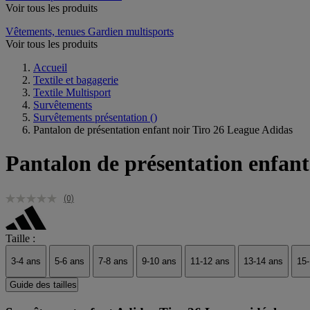
Voir tous les produits
Vêtements, tenues Gardien multisports
Voir tous les produits
Accueil
Textile et bagagerie
Textile Multisport
Survêtements
Survêtements présentation
()
Pantalon de présentation enfant noir Tiro 26 League Adidas
Pantalon de présentation enfant
(0)
Taille :
3-4 ans
5-6 ans
7-8 ans
9-10 ans
11-12 ans
13-14 ans
15-
Guide des tailles