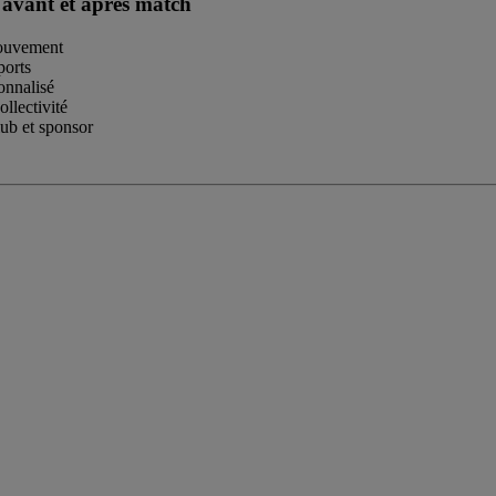
 avant et après match
 mouvement
ports
onnalisé
ollectivité
lub et sponsor