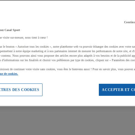
Continu
hez Casal Sport
ne visite sur-mesure, nous tient à cœur !
ur le bouton « Autoriser tous les cookies », notre plateforme web va pouvoir échanger des cookies avec votre na
permettent à notre équipe marketing et à nos partenaires internet de mesurer les performances de notre site, et d'
e contenu. Nous pouvons ainsi vous proposer des articles encore plus adaptés à vos besoins et de la publicité ap
s d'informations sur les finalités et choisir vos préférences par type de cookies, cliquez sur « Paramètres des coo
oisissez de continuer votre visite sans cookies, vous êtes le bienvenu aussi ! Pour en savoir plus, vous pouvez a
que de cookies.
TRES DES COOKIES
ACCEPTER ET C