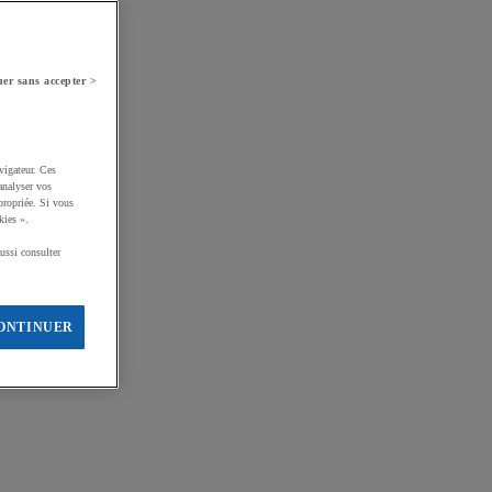
er sans accepter >
vigateur. Ces
analyser vos
propriée. Si vous
kies ».
ussi consulter
ONTINUER