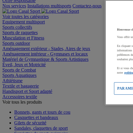
Offre responsable
Nos services
Installations multisports
Contactez-nous
Voir toutes les catégories
Equipement multisport
Sports collectifs
Bienvenue c
Sports de raquettes
Musculation et Fitness
Vous offrir u
Sports outdoor
En cliquant s
Aménagement extérieur - Stades, Aires de jeux
informations 
Aménagement intérieur - Gymnases et locaux
préférences d
Matériel de Gymnastique & Sports Artistiques
souhaitez plu
Éveil, Jeux et Motricité
Et si vous ch
Sports de Combat
notre
politi
Sports Aquatiques
Athlétisme
Textile et bagagerie
PARAME
Handisport et Sport adapté
Accessoires textile
Voir tous les produits
Bonnets, gants et tours de cou
Casquettes et bandeaux
Gilets de sécurité
Sandales, claquettes de sport