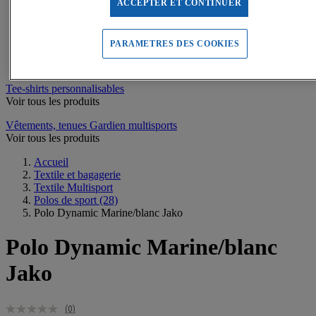
Sweats de sport
ACCEPTER ET CONTINUER
Maillots de bain, combinaisons de natation
Tee-shirts de sport
Polos de sport
PARAMETRES DES COOKIES
Vestes de sport
Pantalons, Collants de sport
Tee-shirts personnalisables
Voir tous les produits
Vêtements, tenues Gardien multisports
Voir tous les produits
Accueil
Textile et bagagerie
Textile Multisport
Polos de sport
(28)
Polo Dynamic Marine/blanc Jako
Polo Dynamic Marine/blanc
Jako
(0)