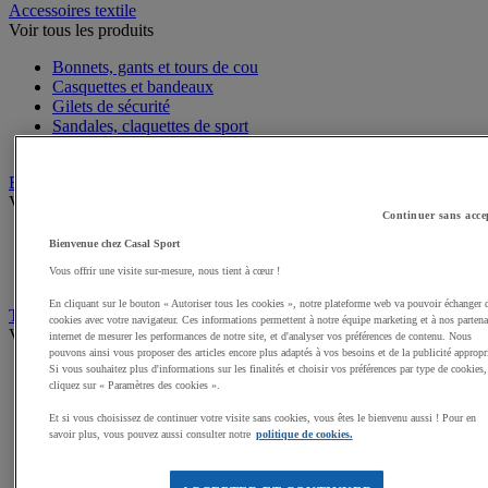
Accessoires textile
Voir tous les produits
Bonnets, gants et tours de cou
Casquettes et bandeaux
Gilets de sécurité
Sandales, claquettes de sport
Serviettes de sport, peignoirs
Bagagerie
Voir tous les produits
Continuer sans acce
Sacs de sport
Bienvenue chez Casal Sport
Sacs à dos
Vous offrir une visite sur-mesure, nous tient à cœur !
Sacoches et porte-documents
En cliquant sur le bouton « Autoriser tous les cookies », notre plateforme web va pouvoir échanger 
Textile Multisport
cookies avec votre navigateur. Ces informations permettent à notre équipe marketing et à nos partena
Voir tous les produits
internet de mesurer les performances de notre site, et d'analyser vos préférences de contenu. Nous
pouvons ainsi vous proposer des articles encore plus adaptés à vos besoins et de la publicité appropr
Si vous souhaitez plus d'informations sur les finalités et choisir vos préférences par type de cookies,
Shorts de sport
cliquez sur « Paramètres des cookies ».
Sous-vêtements sport
Premieres couches, sous-maillots
Et si vous choisissez de continuer votre visite sans cookies, vous êtes le bienvenu aussi ! Pour en
Débardeurs de sport
savoir plus, vous pouvez aussi consulter notre
politique de cookies.
Survêtements
Maillots de sport