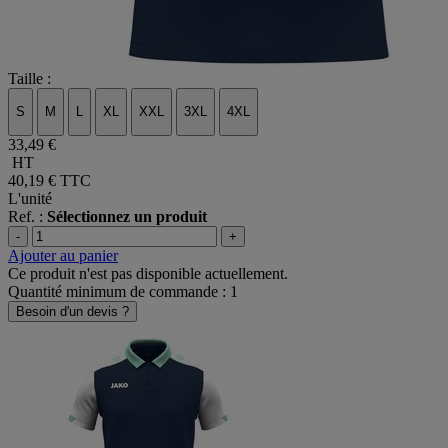
Taille :
S
M
L
XL
XXL
3XL
4XL
33,49 €
HT
40,19 €
TTC
L'unité
Ref. :
Sélectionnez un produit
-
+
Ajouter au panier
Ce produit n'est pas disponible actuellement.
Quantité minimum de commande : 1
Besoin d'un devis ?