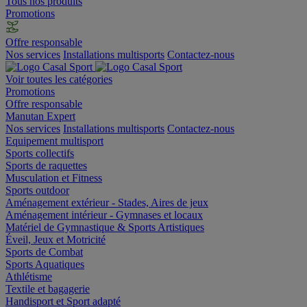
Tous nos produits
Promotions
Offre responsable
Nos services
Installations multisports
Contactez-nous
Voir toutes les catégories
Promotions
Offre responsable
Manutan Expert
Nos services
Installations multisports
Contactez-nous
Equipement multisport
Sports collectifs
Sports de raquettes
Musculation et Fitness
Sports outdoor
Aménagement extérieur - Stades, Aires de jeux
Aménagement intérieur - Gymnases et locaux
Matériel de Gymnastique & Sports Artistiques
Éveil, Jeux et Motricité
Sports de Combat
Sports Aquatiques
Athlétisme
Textile et bagagerie
Handisport et Sport adapté