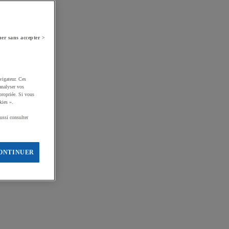
er sans accepter >
vigateur. Ces
analyser vos
propriée. Si vous
kies ».
ussi consulter
ONTINUER