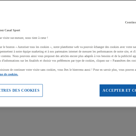
Continu
hez Casal Sport
ne visite sur-mesure, nous tient à cœur !
ur le bouton « Autoriser tous les cookies », notre plateforme web va pouvoir échanger des cookies avec votre na
permettent à notre équipe marketing et à nos partenaires internet de mesurer les performances de notre site, et d'
e contenu. Nous pouvons ainsi vous proposer des articles encore plus adaptés à vos besoins et de la publicité ap
s d'informations sur les finalités et choisir vos préférences par type de cookies, cliquez sur « Paramètres des coo
oisissez de continuer votre visite sans cookies, vous êtes le bienvenu aussi ! Pour en savoir plus, vous pouvez a
que de cookies.
TRES DES COOKIES
ACCEPTER ET C