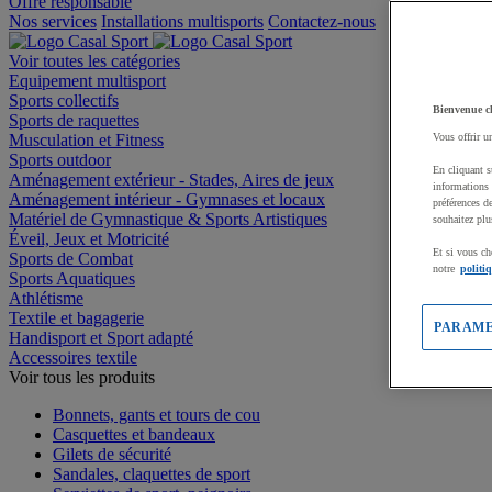
Offre responsable
Nos services
Installations multisports
Contactez-nous
Voir toutes les catégories
Equipement multisport
Sports collectifs
Bienvenue c
Sports de raquettes
Musculation et Fitness
Vous offrir u
Sports outdoor
En cliquant s
Aménagement extérieur - Stades, Aires de jeux
informations 
Aménagement intérieur - Gymnases et locaux
préférences d
Matériel de Gymnastique & Sports Artistiques
souhaitez plu
Éveil, Jeux et Motricité
Et si vous ch
Sports de Combat
notre
politi
Sports Aquatiques
Athlétisme
Textile et bagagerie
PARAME
Handisport et Sport adapté
Accessoires textile
Voir tous les produits
Bonnets, gants et tours de cou
Casquettes et bandeaux
Gilets de sécurité
Sandales, claquettes de sport