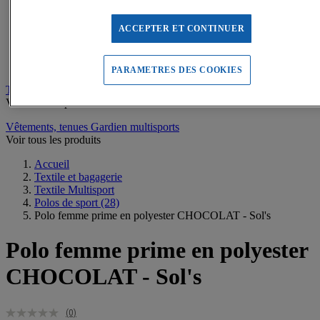
Sweats de sport
Maillots de bain, combinaisons de natation
Tee-shirts de sport
ACCEPTER ET CONTINUER
Polos de sport
Vestes de sport
Pantalons, Collants de sport
PARAMETRES DES COOKIES
Tee-shirts personnalisables
Voir tous les produits
Vêtements, tenues Gardien multisports
Voir tous les produits
Accueil
Textile et bagagerie
Textile Multisport
Polos de sport
(28)
Polo femme prime en polyester CHOCOLAT - Sol's
Polo femme prime en polyester
CHOCOLAT - Sol's
(0)