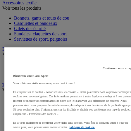
Accessoires textile
Voir tous les produits
Bonnets, gants et tours de cou
Casquettes et bandeaux
Gilets de sécurité
Sandales, claquettes de sport
Serviettes de sport, peignoirs
Bagagerie
Voir tous les produits
Sacs de sport
Continuer sans acce
Sacs à dos
Sacoches et porte-documents
Bienvenue chez Casal Sport
Vous offrir une visite sur-mesure, nous tient à cœur !
Textile Multisport
Voir tous les produits
En cliquant sur le bouton « Autoriser tous les cookies », notre plateforme web va pouvoir échanger 
cookies avec votre navigateur. Ces informations permettent à notre équipe marketing et à nos partena
Shorts de sport
internet de mesurer les performances de notre site, et d'analyser vos préférences de contenu. Nous
Sous-vêtements sport
pouvons ainsi vous proposer des articles encore plus adaptés à vos besoins et de la publicité appropr
Premieres couches, sous-maillots
Si vous souhaitez plus d'informations sur les finalités et choisir vos préférences par type de cookies,
cliquez sur « Paramètres des cookies ».
Débardeurs de sport
Survêtements
Et si vous choisissez de continuer votre visite sans cookies, vous êtes le bienvenu aussi ! Pour en
Maillots de sport
savoir plus, vous pouvez aussi consulter notre
politique de cookies.