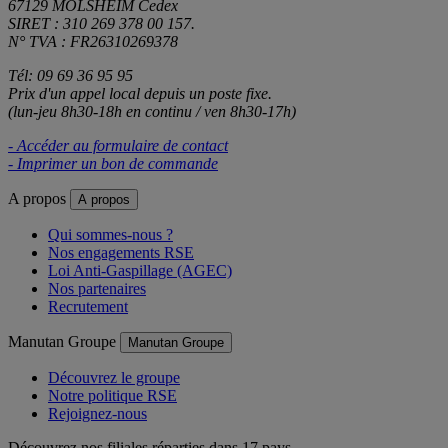
67129 MOLSHEIM Cedex
SIRET : 310 269 378 00 157.
N° TVA : FR26310269378
Tél: 09 69 36 95 95
Prix d'un appel local depuis un poste fixe.
(lun-jeu 8h30-18h en continu / ven 8h30-17h)
- Accéder au formulaire de contact
- Imprimer un bon de commande
A propos
A propos
Qui sommes-nous ?
Nos engagements RSE
Loi Anti-Gaspillage (AGEC)
Nos partenaires
Recrutement
Manutan Groupe
Manutan Groupe
Découvrez le groupe
Notre politique RSE
Rejoignez-nous
Découvrez nos filiales réparties dans 17 pays.