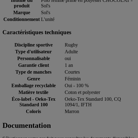
Intitulé du
Polo femme prime en polyester CHOCOLAT -
produit
Sol's
Marque
Sol's
Conditionnement
L'unité
Caractéristiques techniques
Discipline sportive
Rugby
Type d'utilisateur
Adulte
Personnalisable
oui
Garantie client
1 an
Type de manches
Courtes
Genre
Féminin
Emballage recyclable
Oui - 100 %
Matière textile
Coton et polyester
Éco-label - Oeko-Tex
Oeko-Tex Standard 100, CQ
Standard 100
1094/1, IFTH
Coloris
Marron
Documentation