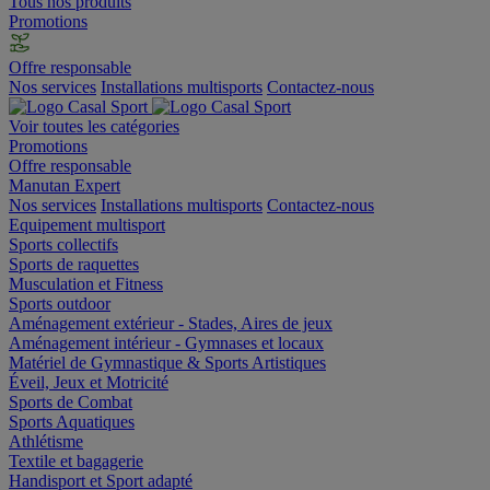
Tous nos produits
Promotions
Offre responsable
Nos services
Installations multisports
Contactez-nous
Voir toutes les catégories
Promotions
Offre responsable
Manutan Expert
Nos services
Installations multisports
Contactez-nous
Equipement multisport
Sports collectifs
Sports de raquettes
Musculation et Fitness
Sports outdoor
Aménagement extérieur - Stades, Aires de jeux
Aménagement intérieur - Gymnases et locaux
Matériel de Gymnastique & Sports Artistiques
Éveil, Jeux et Motricité
Sports de Combat
Sports Aquatiques
Athlétisme
Textile et bagagerie
Handisport et Sport adapté