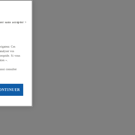
er sans accepter >
vigateur. Ces
analyser vos
propriée. Si vous
kies ».
ussi consulter
ONTINUER