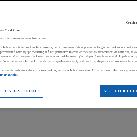
Continu
hez Casal Sport
ne visite sur-mesure, nous tient à cœur !
ur le bouton « Autoriser tous les cookies », notre plateforme web va pouvoir échanger des cookies avec votre na
permettent à notre équipe marketing et à nos partenaires internet de mesurer les performances de notre site, et d'
e contenu. Nous pouvons ainsi vous proposer des articles encore plus adaptés à vos besoins et de la publicité ap
s d'informations sur les finalités et choisir vos préférences par type de cookies, cliquez sur « Paramètres des coo
oisissez de continuer votre visite sans cookies, vous êtes le bienvenu aussi ! Pour en savoir plus, vous pouvez a
que de cookies.
TRES DES COOKIES
ACCEPTER ET C