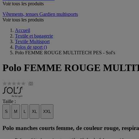
Voir tous les produits
Vêtements, tenues Gardien multisports
Voir tous les produits
Accueil
Textile et bagagerie
Textile Multisport
Polos de sport
()
Polo FEMME ROUGE MULTITECH PES - Sol's
Polo FEMME ROUGE MULTITE
(0)
Taille :
S
M
L
XL
XXL
Polo manches courts femme, de couleur rouge, respiran