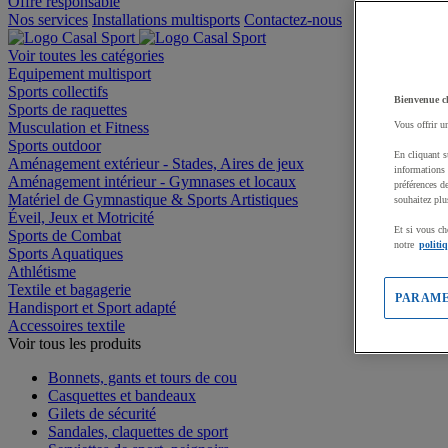
Offre responsable
Nos services
Installations multisports
Contactez-nous
Voir toutes les catégories
Equipement multisport
Sports collectifs
Bienvenue c
Sports de raquettes
Musculation et Fitness
Vous offrir u
Sports outdoor
En cliquant s
Aménagement extérieur - Stades, Aires de jeux
informations 
Aménagement intérieur - Gymnases et locaux
préférences d
Matériel de Gymnastique & Sports Artistiques
souhaitez plu
Éveil, Jeux et Motricité
Et si vous ch
Sports de Combat
notre
politi
Sports Aquatiques
Athlétisme
Textile et bagagerie
PARAME
Handisport et Sport adapté
Accessoires textile
Voir tous les produits
Bonnets, gants et tours de cou
Casquettes et bandeaux
Gilets de sécurité
Sandales, claquettes de sport