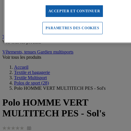
Sweats de sport
Maillots de bain, combinaisons de natation
Tee-shirts de sport
ACCEPTER ET CONTINUER
Polos de sport
Vestes de sport
Pantalons, Collants de sport
PARAMETRES DES COOKIES
Tee-shirts personnalisables
Voir tous les produits
Vêtements, tenues Gardien multisports
Voir tous les produits
Accueil
Textile et bagagerie
Textile Multisport
Polos de sport
(28)
Polo HOMME VERT MULTITECH PES - Sol's
Polo HOMME VERT
MULTITECH PES - Sol's
(0)