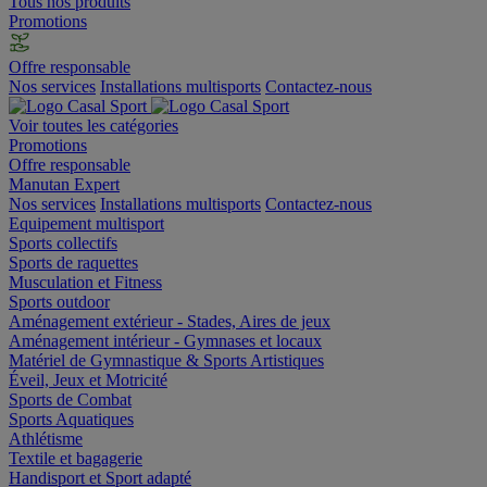
Tous nos produits
Promotions
Offre responsable
Nos services
Installations multisports
Contactez-nous
Voir toutes les catégories
Promotions
Offre responsable
Manutan Expert
Nos services
Installations multisports
Contactez-nous
Equipement multisport
Sports collectifs
Sports de raquettes
Musculation et Fitness
Sports outdoor
Aménagement extérieur - Stades, Aires de jeux
Aménagement intérieur - Gymnases et locaux
Matériel de Gymnastique & Sports Artistiques
Éveil, Jeux et Motricité
Sports de Combat
Sports Aquatiques
Athlétisme
Textile et bagagerie
Handisport et Sport adapté