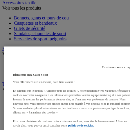
Accessoires textile
Voir tous les produits
Bonnets, gants et tours de cou
Casquettes et bandeaux
Gilets de sécurité
Sandales, claquettes de sport
Serviettes de sport, peignoirs
Bagagerie
Voir tous les produits
Sacs de sport
Continuer sans acce
Sacs à dos
Sacoches et porte-documents
Bienvenue chez Casal Sport
Vous offrir une visite sur-mesure, nous tient à cœur !
Textile Multisport
Voir tous les produits
En cliquant sur le bouton « Autoriser tous les cookies », notre plateforme web va pouvoir échanger 
cookies avec votre navigateur. Ces informations permettent à notre équipe marketing et à nos partena
Shorts de sport
internet de mesurer les performances de notre site, et d'analyser vos préférences de contenu. Nous
Sous-vêtements sport
pouvons ainsi vous proposer des articles encore plus adaptés à vos besoins et de la publicité appropr
Si vous souhaitez plus d'informations sur les finalités et choisir vos préférences par type de cookies,
Premieres couches, sous-maillots
cliquez sur « Paramètres des cookies ».
Débardeurs de sport
Survêtements
Et si vous choisissez de continuer votre visite sans cookies, vous êtes le bienvenu aussi ! Pour en
Maillots de sport
savoir plus, vous pouvez aussi consulter notre
politique de cookies.