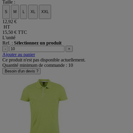
Taille :
S
M
L
XL
XXL
12,92 €
HT
15,50 €
TTC
L'unité
Ref. :
Sélectionnez un produit
-
+
Ajouter au panier
Ce produit n'est pas disponible actuellement.
Quantité minimum de commande : 10
Besoin d'un devis ?