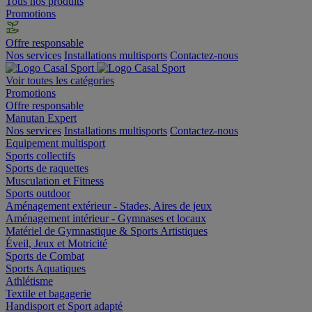
Tous nos produits
Promotions
Offre responsable
Nos services
Installations multisports
Contactez-nous
Voir toutes les catégories
Promotions
Offre responsable
Manutan Expert
Nos services
Installations multisports
Contactez-nous
Equipement multisport
Sports collectifs
Sports de raquettes
Musculation et Fitness
Sports outdoor
Aménagement extérieur - Stades, Aires de jeux
Aménagement intérieur - Gymnases et locaux
Matériel de Gymnastique & Sports Artistiques
Éveil, Jeux et Motricité
Sports de Combat
Sports Aquatiques
Athlétisme
Textile et bagagerie
Handisport et Sport adapté