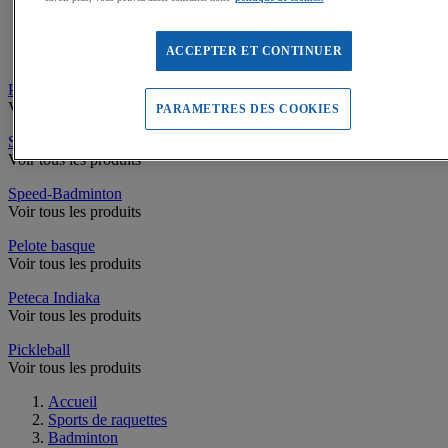
Filets de Tennis
Poteaux de Tennis
Equipement Terrain de Tennis
ACCEPTER ET CONTINUER
Accessoires de Tennis
Padel
Voir tous les produits
PARAMETRES DES COOKIES
Squash
Voir tous les produits
Speed-Badminton
Voir tous les produits
Pelote basque
Voir tous les produits
Peteca Indiaka
Voir tous les produits
Pickleball
Voir tous les produits
Accueil
Sports de raquettes
Badminton