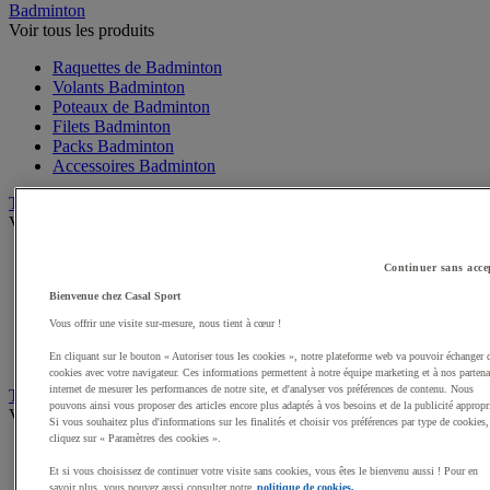
Badminton
Voir tous les produits
Raquettes de Badminton
Volants Badminton
Poteaux de Badminton
Filets Badminton
Packs Badminton
Accessoires Badminton
Tennis de table
Voir tous les produits
Raquettes de Tennis de table
Continuer sans acce
Balles Tennis de table
Bienvenue chez Casal Sport
Tables de Tennis de table
Filets, Poteaux Tennis de table
Vous offrir une visite sur-mesure, nous tient à cœur !
Packs Tennis de table
Accessoires Tennis de table
En cliquant sur le bouton « Autoriser tous les cookies », notre plateforme web va pouvoir échanger 
cookies avec votre navigateur. Ces informations permettent à notre équipe marketing et à nos partena
internet de mesurer les performances de notre site, et d'analyser vos préférences de contenu. Nous
Tennis
pouvons ainsi vous proposer des articles encore plus adaptés à vos besoins et de la publicité appropr
Voir tous les produits
Si vous souhaitez plus d'informations sur les finalités et choisir vos préférences par type de cookies,
cliquez sur « Paramètres des cookies ».
Raquette de Tennis
Balles de Tennis
Et si vous choisissez de continuer votre visite sans cookies, vous êtes le bienvenu aussi ! Pour en
savoir plus, vous pouvez aussi consulter notre
politique de cookies.