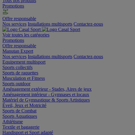
Tous nos produits
Promotions
Offre responsable
Nos services
Installations multisports
Contactez-nous
Voir toutes les catégories
Promotions
Offre responsable
Manutan Expert
Nos services
Installations multisports
Contactez-nous
Equipement multisport
Sports collectifs
Sports de raquettes
Musculation et Fitness
Sports outdoor
Aménagement extérieur - Stades, Aires de jeux
Aménagement intérieur - Gymnases et locaux
Matériel de Gymnastique & Sports Artistiques
Éveil, Jeux et Motricité
Sports de Combat
Sports Aquatiques
Athlétisme
Textile et bagagerie
Handisport et Sport adapté