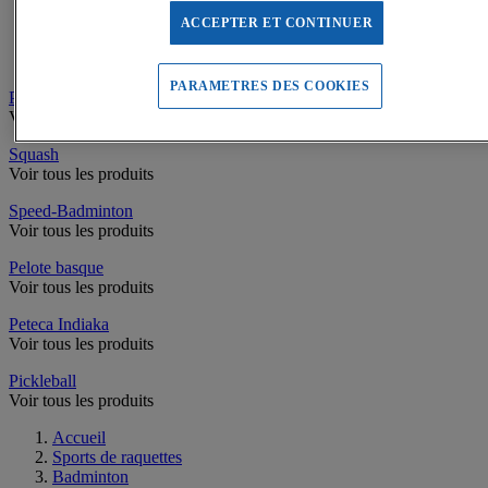
Filets de Tennis
Poteaux de Tennis
ACCEPTER ET CONTINUER
Equipement Terrain de Tennis
Accessoires de Tennis
PARAMETRES DES COOKIES
Padel
Voir tous les produits
Squash
Voir tous les produits
Speed-Badminton
Voir tous les produits
Pelote basque
Voir tous les produits
Peteca Indiaka
Voir tous les produits
Pickleball
Voir tous les produits
Accueil
Sports de raquettes
Badminton