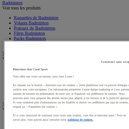
Badminton
Voir tous les produits
Raquettes de Badminton
Volants Badminton
Poteaux de Badminton
Filets Badminton
Packs Badminton
Accessoires Badminton
Tennis de table
Voir tous les produits
Continuer sans acce
Raquettes de Tennis de table
Bienvenue chez Casal Sport
Balles Tennis de table
Vous offrir une visite sur-mesure, nous tient à cœur !
Tables de Tennis de table
Filets, Poteaux Tennis de table
En cliquant sur le bouton « Autoriser tous les cookies », notre plateforme web va pouvoir échanger 
Packs Tennis de table
cookies avec votre navigateur. Ces informations permettent à notre équipe marketing et à nos partena
Accessoires Tennis de table
internet de mesurer les performances de notre site, et d'analyser vos préférences de contenu. Nous
pouvons ainsi vous proposer des articles encore plus adaptés à vos besoins et de la publicité appropr
Si vous souhaitez plus d'informations sur les finalités et choisir vos préférences par type de cookies,
Tennis
cliquez sur « Paramètres des cookies ».
Voir tous les produits
Et si vous choisissez de continuer votre visite sans cookies, vous êtes le bienvenu aussi ! Pour en
Raquette de Tennis
savoir plus, vous pouvez aussi consulter notre
politique de cookies.
Balles de Tennis