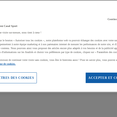
Continu
hez Casal Sport
ne visite sur-mesure, nous tient à cœur !
ur le bouton « Autoriser tous les cookies », notre plateforme web va pouvoir échanger des cookies avec votre na
permettent à notre équipe marketing et à nos partenaires internet de mesurer les performances de notre site, et d'
e contenu. Nous pouvons ainsi vous proposer des articles encore plus adaptés à vos besoins et de la publicité ap
s d'informations sur les finalités et choisir vos préférences par type de cookies, cliquez sur « Paramètres des coo
oisissez de continuer votre visite sans cookies, vous êtes le bienvenu aussi ! Pour en savoir plus, vous pouvez a
que de cookies.
TRES DES COOKIES
ACCEPTER ET C