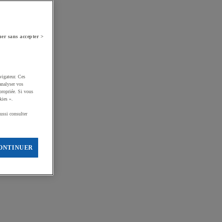
er sans accepter >
vigateur. Ces
analyser vos
propriée. Si vous
kies ».
ussi consulter
ONTINUER