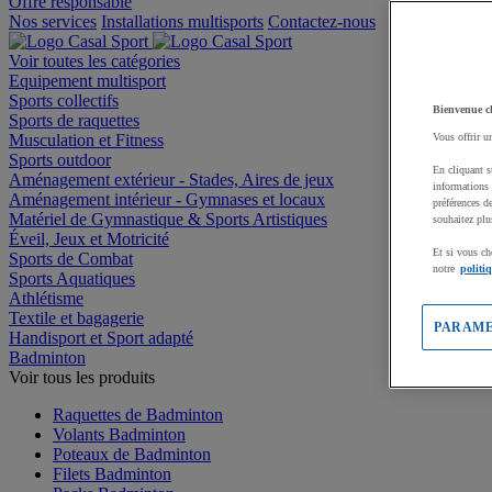
Offre responsable
Nos services
Installations multisports
Contactez-nous
Voir toutes les catégories
Equipement multisport
Sports collectifs
Bienvenue c
Sports de raquettes
Musculation et Fitness
Vous offrir u
Sports outdoor
En cliquant s
Aménagement extérieur - Stades, Aires de jeux
informations 
Aménagement intérieur - Gymnases et locaux
préférences d
Matériel de Gymnastique & Sports Artistiques
souhaitez plu
Éveil, Jeux et Motricité
Et si vous ch
Sports de Combat
notre
politi
Sports Aquatiques
Athlétisme
Textile et bagagerie
PARAME
Handisport et Sport adapté
Badminton
Voir tous les produits
Raquettes de Badminton
Volants Badminton
Poteaux de Badminton
Filets Badminton