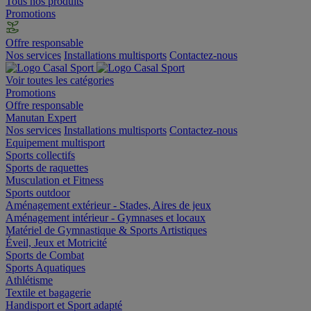
Tous nos produits
Promotions
Offre responsable
Nos services
Installations multisports
Contactez-nous
Voir toutes les catégories
Promotions
Offre responsable
Manutan Expert
Nos services
Installations multisports
Contactez-nous
Equipement multisport
Sports collectifs
Sports de raquettes
Musculation et Fitness
Sports outdoor
Aménagement extérieur - Stades, Aires de jeux
Aménagement intérieur - Gymnases et locaux
Matériel de Gymnastique & Sports Artistiques
Éveil, Jeux et Motricité
Sports de Combat
Sports Aquatiques
Athlétisme
Textile et bagagerie
Handisport et Sport adapté