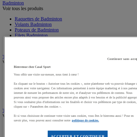
Badminton
Voir tous les produits
Raquettes de Badminton
Volants Badminton
Poteaux de Badminton
Filets Badminton
Packs Badminton
Accessoires Badminton
Tennis de table
Continuer sans acce
Voir tous les produits
Bienvenue chez Casal Sport
Raquettes de Tennis de table
Vous offrir une visite sur-mesure, nous tient à cœur !
Balles Tennis de table
Tables de Tennis de table
En cliquant sur le bouton « Autoriser tous les cookies », notre plateforme web va pouvoir échanger 
cookies avec votre navigateur. Ces informations permettent à notre équipe marketing et à nos partena
Filets, Poteaux Tennis de table
internet de mesurer les performances de notre site, et d'analyser vos préférences de contenu. Nous
Packs Tennis de table
pouvons ainsi vous proposer des articles encore plus adaptés à vos besoins et de la publicité appropr
Accessoires Tennis de table
Si vous souhaitez plus d'informations sur les finalités et choisir vos préférences par type de cookies,
cliquez sur « Paramètres des cookies ».
Tennis
Voir tous les produits
Et si vous choisissez de continuer votre visite sans cookies, vous êtes le bienvenu aussi ! Pour en
savoir plus, vous pouvez aussi consulter notre
politique de cookies.
Raquette de Tennis
Balles de Tennis
ACCEPTER ET CONTINUER