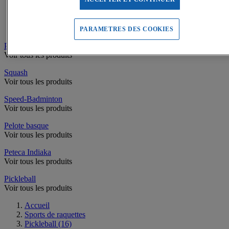
Filets de Tennis
Poteaux de Tennis
Equipement Terrain de Tennis
Accessoires de Tennis
PARAMETRES DES COOKIES
Padel
Voir tous les produits
Squash
Voir tous les produits
Speed-Badminton
Voir tous les produits
Pelote basque
Voir tous les produits
Peteca Indiaka
Voir tous les produits
Pickleball
Voir tous les produits
Accueil
Sports de raquettes
Pickleball
(16)