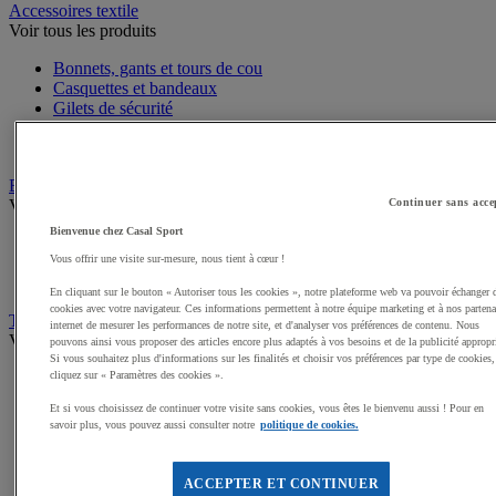
Accessoires textile
Voir tous les produits
Bonnets, gants et tours de cou
Casquettes et bandeaux
Gilets de sécurité
Sandales, claquettes de sport
Serviettes de sport, peignoirs
Bagagerie
Voir tous les produits
Continuer sans acce
Bienvenue chez Casal Sport
Sacs de sport
Vous offrir une visite sur-mesure, nous tient à cœur !
Sacs à dos
Sacoches et porte-documents
En cliquant sur le bouton « Autoriser tous les cookies », notre plateforme web va pouvoir échanger 
cookies avec votre navigateur. Ces informations permettent à notre équipe marketing et à nos partena
Textile Multisport
internet de mesurer les performances de notre site, et d'analyser vos préférences de contenu. Nous
Voir tous les produits
pouvons ainsi vous proposer des articles encore plus adaptés à vos besoins et de la publicité appropr
Si vous souhaitez plus d'informations sur les finalités et choisir vos préférences par type de cookies,
Shorts de sport
cliquez sur « Paramètres des cookies ».
Sous-vêtements sport
Et si vous choisissez de continuer votre visite sans cookies, vous êtes le bienvenu aussi ! Pour en
Survêtements
savoir plus, vous pouvez aussi consulter notre
politique de cookies.
Premieres couches, sous-maillots
Débardeurs de sport
Maillots de sport
ACCEPTER ET CONTINUER