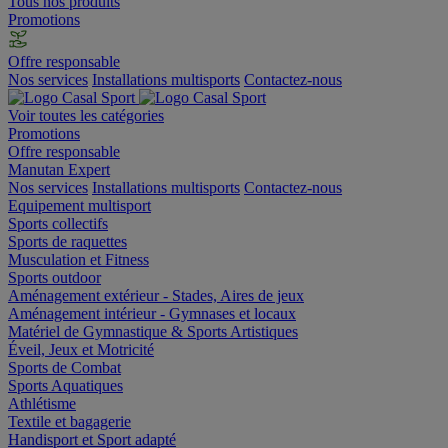
Tous nos produits
Promotions
Offre responsable
Nos services
Installations multisports
Contactez-nous
Voir toutes les catégories
Promotions
Offre responsable
Manutan Expert
Nos services
Installations multisports
Contactez-nous
Equipement multisport
Sports collectifs
Sports de raquettes
Musculation et Fitness
Sports outdoor
Aménagement extérieur - Stades, Aires de jeux
Aménagement intérieur - Gymnases et locaux
Matériel de Gymnastique & Sports Artistiques
Éveil, Jeux et Motricité
Sports de Combat
Sports Aquatiques
Athlétisme
Textile et bagagerie
Handisport et Sport adapté