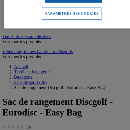
Sweats de sport
Maillots de bain, combinaisons de natation
Tee-shirts de sport
PARAMETRES DES COOKIES
Polos de sport
Vestes de sport
Pantalons, Collants de sport
Tee-shirts personnalisables
Voir tous les produits
Vêtements, tenues Gardien multisports
Voir tous les produits
Accueil
Textile et bagagerie
Bagagerie
Sacs de sport
(28)
Sac de rangement Discgolf - Eurodisc - Easy Bag
Sac de rangement Discgolf -
Eurodisc - Easy Bag
(0)