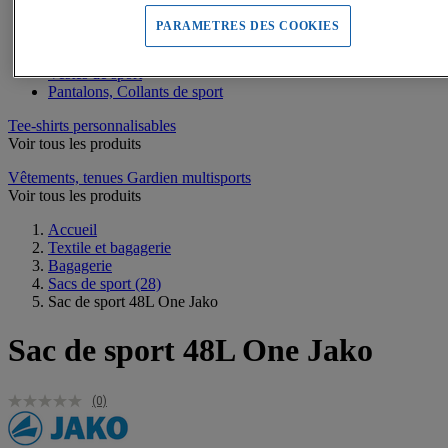
Sweats de sport
Maillots de bain, combinaisons de natation
PARAMETRES DES COOKIES
Tee-shirts de sport
Polos de sport
Vestes de sport
Pantalons, Collants de sport
Tee-shirts personnalisables
Voir tous les produits
Vêtements, tenues Gardien multisports
Voir tous les produits
Accueil
Textile et bagagerie
Bagagerie
Sacs de sport
(28)
Sac de sport 48L One Jako
Sac de sport 48L One Jako
(0)