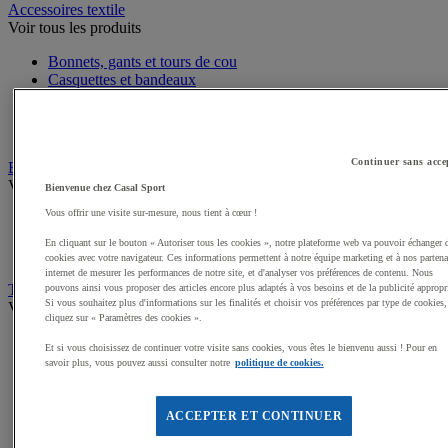
Accessoires textile
Voir tous les produits
Bonnets, gants et tours de cou
Casquettes et bandeaux
Gilets de sécurité
Sandales, claquettes de sport
Serviettes de sport, peignoirs
Continuer sans acce
Bagagerie
Voir tous les produits
Bienvenue chez Casal Sport
Vous offrir une visite sur-mesure, nous tient à cœur !
Sacs de sport
Sacs à dos
En cliquant sur le bouton « Autoriser tous les cookies », notre plateforme web va pouvoir échanger 
Sacoches et porte-documents
cookies avec votre navigateur. Ces informations permettent à notre équipe marketing et à nos partena
internet de mesurer les performances de notre site, et d'analyser vos préférences de contenu. Nous
Textile Multisport
pouvons ainsi vous proposer des articles encore plus adaptés à vos besoins et de la publicité appropr
Si vous souhaitez plus d'informations sur les finalités et choisir vos préférences par type de cookies,
Voir tous les produits
cliquez sur « Paramètres des cookies ».
Shorts de sport
Et si vous choisissez de continuer votre visite sans cookies, vous êtes le bienvenu aussi ! Pour en
Sous-vêtements sport
savoir plus, vous pouvez aussi consulter notre
politique de cookies.
Premieres couches, sous-maillots
Débardeurs de sport
Survêtements
ACCEPTER ET CONTINUER
Maillots de sport