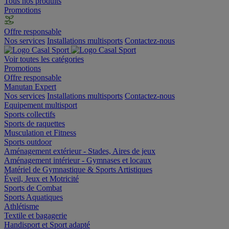
Tous nos produits
Promotions
Offre responsable
Nos services
Installations multisports
Contactez-nous
Voir toutes les catégories
Promotions
Offre responsable
Manutan Expert
Nos services
Installations multisports
Contactez-nous
Equipement multisport
Sports collectifs
Sports de raquettes
Musculation et Fitness
Sports outdoor
Aménagement extérieur - Stades, Aires de jeux
Aménagement intérieur - Gymnases et locaux
Matériel de Gymnastique & Sports Artistiques
Éveil, Jeux et Motricité
Sports de Combat
Sports Aquatiques
Athlétisme
Textile et bagagerie
Handisport et Sport adapté