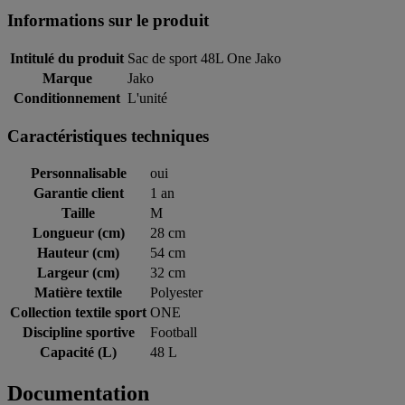
Informations sur le produit
Intitulé du produit
Sac de sport 48L One Jako
Marque
Jako
Conditionnement
L'unité
Caractéristiques techniques
Personnalisable
oui
Garantie client
1 an
Taille
M
Longueur (cm)
28 cm
Hauteur (cm)
54 cm
Largeur (cm)
32 cm
Matière textile
Polyester
Collection textile sport
ONE
Discipline sportive
Football
Capacité (L)
48 L
Documentation