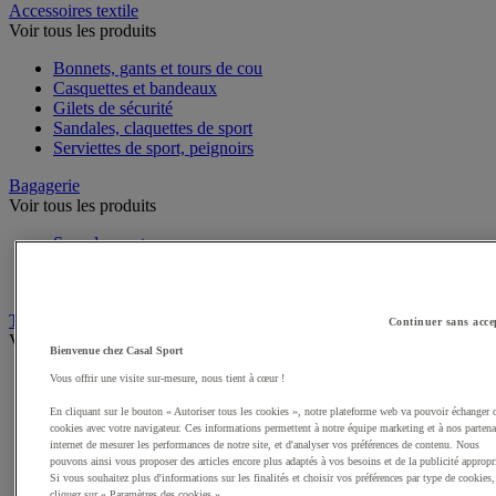
Accessoires textile
Voir tous les produits
Bonnets, gants et tours de cou
Casquettes et bandeaux
Gilets de sécurité
Sandales, claquettes de sport
Serviettes de sport, peignoirs
Bagagerie
Voir tous les produits
Sacs de sport
Sacs à dos
Sacoches et porte-documents
Textile Multisport
Continuer sans acce
Voir tous les produits
Bienvenue chez Casal Sport
Sous-vêtements sport
Vous offrir une visite sur-mesure, nous tient à cœur !
Shorts de sport
En cliquant sur le bouton « Autoriser tous les cookies », notre plateforme web va pouvoir échanger 
Survêtements
cookies avec votre navigateur. Ces informations permettent à notre équipe marketing et à nos partena
Premieres couches, sous-maillots
internet de mesurer les performances de notre site, et d'analyser vos préférences de contenu. Nous
Débardeurs de sport
pouvons ainsi vous proposer des articles encore plus adaptés à vos besoins et de la publicité appropr
Sweats de sport
Si vous souhaitez plus d'informations sur les finalités et choisir vos préférences par type de cookies,
cliquez sur « Paramètres des cookies ».