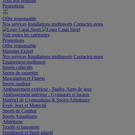
Tous nos produits
Promotions
Offre responsable
Nos services
Installations multisports
Contactez-nous
Voir toutes les catégories
Promotions
Offre responsable
Manutan Expert
Nos services
Installations multisports
Contactez-nous
Equipement multisport
Sports collectifs
Sports de raquettes
Musculation et Fitness
Sports outdoor
Aménagement extérieur - Stades, Aires de jeux
Aménagement intérieur - Gymnases et locaux
Matériel de Gymnastique & Sports Artistiques
Éveil, Jeux et Motricité
Sports de Combat
Sports Aquatiques
Athlétisme
Textile et bagagerie
Handisport et Sport adapté