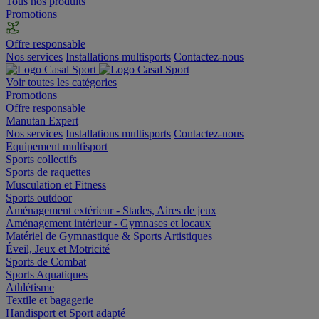
Tous nos produits
Promotions
Offre responsable
Nos services
Installations multisports
Contactez-nous
Voir toutes les catégories
Promotions
Offre responsable
Manutan Expert
Nos services
Installations multisports
Contactez-nous
Equipement multisport
Sports collectifs
Sports de raquettes
Musculation et Fitness
Sports outdoor
Aménagement extérieur - Stades, Aires de jeux
Aménagement intérieur - Gymnases et locaux
Matériel de Gymnastique & Sports Artistiques
Éveil, Jeux et Motricité
Sports de Combat
Sports Aquatiques
Athlétisme
Textile et bagagerie
Handisport et Sport adapté