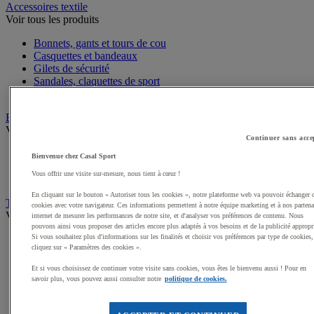
Accessoires textile
Voir tous les produits
Bonnets, gants et tours de cou
Casquettes et bandeaux
Gilets de sécurité
Sandales, claquettes de sport
Serviettes de sport, peignoirs
Bagagerie
Voir tous les produits
Continuer sans acce
Sacs de sport
Bienvenue chez Casal Sport
Sacs à dos
Vous offrir une visite sur-mesure, nous tient à cœur !
Sacoches et porte-documents
En cliquant sur le bouton « Autoriser tous les cookies », notre plateforme web va pouvoir échanger 
Textile Multisport
cookies avec votre navigateur. Ces informations permettent à notre équipe marketing et à nos partena
Voir tous les produits
internet de mesurer les performances de notre site, et d'analyser vos préférences de contenu. Nous
pouvons ainsi vous proposer des articles encore plus adaptés à vos besoins et de la publicité appropr
Si vous souhaitez plus d'informations sur les finalités et choisir vos préférences par type de cookies,
Shorts de sport
cliquez sur « Paramètres des cookies ».
Sous-vêtements sport
Premieres couches, sous-maillots
Et si vous choisissez de continuer votre visite sans cookies, vous êtes le bienvenu aussi ! Pour en
Débardeurs de sport
savoir plus, vous pouvez aussi consulter notre
politique de cookies.
Survêtements
Maillots de sport