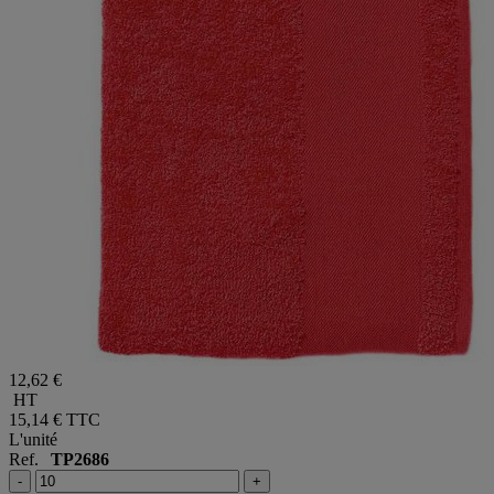
12,62 €
HT
15,14 €
TTC
L'unité
Ref.
TP2686
-
+