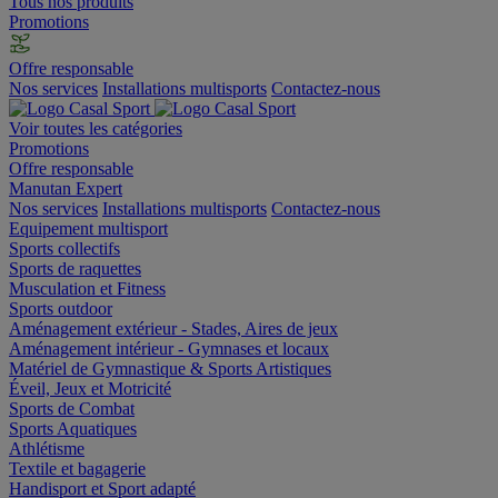
Tous nos produits
Promotions
Offre responsable
Nos services
Installations multisports
Contactez-nous
Voir toutes les catégories
Promotions
Offre responsable
Manutan Expert
Nos services
Installations multisports
Contactez-nous
Equipement multisport
Sports collectifs
Sports de raquettes
Musculation et Fitness
Sports outdoor
Aménagement extérieur - Stades, Aires de jeux
Aménagement intérieur - Gymnases et locaux
Matériel de Gymnastique & Sports Artistiques
Éveil, Jeux et Motricité
Sports de Combat
Sports Aquatiques
Athlétisme
Textile et bagagerie
Handisport et Sport adapté