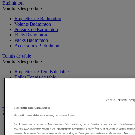
Badminton
Voir tous les produits
Raquettes de Badminton
Volants Badminton
Poteaux de Badminton
Filets Badminton
Packs Badminton
Accessoires Badminton
Tennis de table
Voir tous les produits
Raquettes de Tennis de table
Balles Tennis de table
Tables de Tennis de table
Filets, Poteaux Tennis de table
Packs Tennis de table
Accessoires Tennis de table
Continuer sans acce
Bienvenue chez Casal Sport
Tennis
Voir tous les produits
Vous offrir une visite sur-mesure, nous tient à cœur !
Raquette de Tennis
En cliquant sur le bouton « Autoriser tous les cookies », notre plateforme web va pouvoir échanger 
cookies avec votre navigateur. Ces informations permettent à notre équipe marketing et à nos partena
Balles de Tennis
internet de mesurer les performances de notre site, et d'analyser vos préférences de contenu. Nous