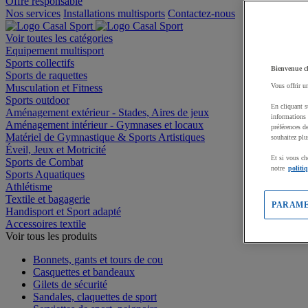
Offre responsable
Nos services
Installations multisports
Contactez-nous
Voir toutes les catégories
Equipement multisport
Sports collectifs
Bienvenue c
Sports de raquettes
Musculation et Fitness
Vous offrir u
Sports outdoor
En cliquant s
Aménagement extérieur - Stades, Aires de jeux
informations 
Aménagement intérieur - Gymnases et locaux
préférences d
Matériel de Gymnastique & Sports Artistiques
souhaitez plu
Éveil, Jeux et Motricité
Et si vous ch
Sports de Combat
notre
politi
Sports Aquatiques
Athlétisme
Textile et bagagerie
PARAME
Handisport et Sport adapté
Accessoires textile
Voir tous les produits
Bonnets, gants et tours de cou
Casquettes et bandeaux
Gilets de sécurité
Sandales, claquettes de sport