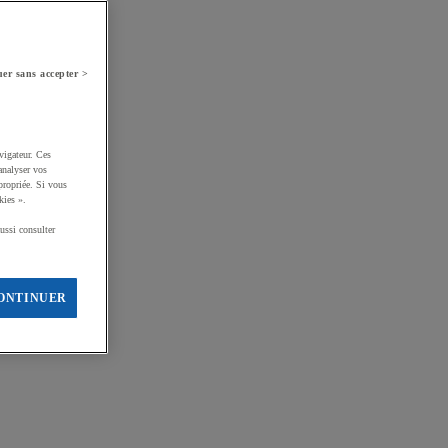
er sans accepter >
vigateur. Ces
analyser vos
propriée. Si vous
kies ».
ussi consulter
ONTINUER