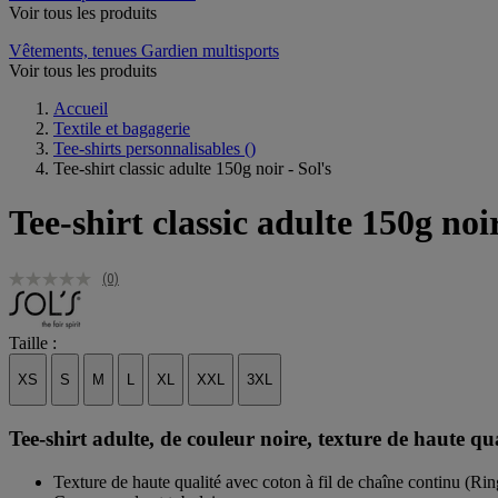
Voir tous les produits
Vêtements, tenues Gardien multisports
Voir tous les produits
Accueil
Textile et bagagerie
Tee-shirts personnalisables
()
Tee-shirt classic adulte 150g noir - Sol's
Tee-shirt classic adulte 150g noir
(0)
Taille :
XS
S
M
L
XL
XXL
3XL
Tee-shirt adulte, de couleur noire, texture de haute qua
Texture de haute qualité avec coton à fil de chaîne continu (Rin