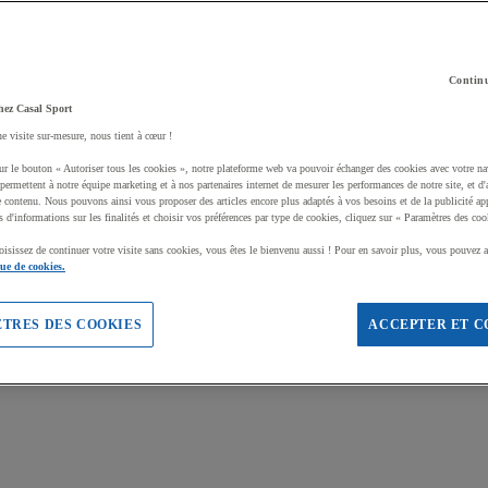
Continu
hez Casal Sport
ne visite sur-mesure, nous tient à cœur !
ur le bouton « Autoriser tous les cookies », notre plateforme web va pouvoir échanger des cookies avec votre na
permettent à notre équipe marketing et à nos partenaires internet de mesurer les performances de notre site, et d'
e contenu. Nous pouvons ainsi vous proposer des articles encore plus adaptés à vos besoins et de la publicité ap
s d'informations sur les finalités et choisir vos préférences par type de cookies, cliquez sur « Paramètres des coo
oisissez de continuer votre visite sans cookies, vous êtes le bienvenu aussi ! Pour en savoir plus, vous pouvez a
que de cookies.
TRES DES COOKIES
ACCEPTER ET C