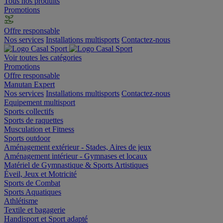
Tous nos produits
Promotions
Offre responsable
Nos services
Installations multisports
Contactez-nous
Voir toutes les catégories
Promotions
Offre responsable
Manutan Expert
Nos services
Installations multisports
Contactez-nous
Equipement multisport
Sports collectifs
Sports de raquettes
Musculation et Fitness
Sports outdoor
Aménagement extérieur - Stades, Aires de jeux
Aménagement intérieur - Gymnases et locaux
Matériel de Gymnastique & Sports Artistiques
Éveil, Jeux et Motricité
Sports de Combat
Sports Aquatiques
Athlétisme
Textile et bagagerie
Handisport et Sport adapté