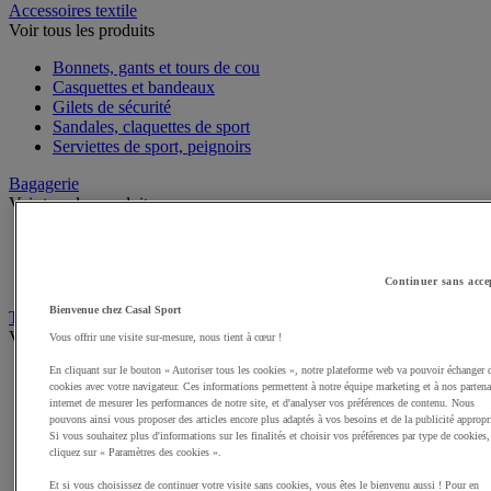
Accessoires textile
Voir tous les produits
Bonnets, gants et tours de cou
Casquettes et bandeaux
Gilets de sécurité
Sandales, claquettes de sport
Serviettes de sport, peignoirs
Bagagerie
Voir tous les produits
Sacs de sport
Sacs à dos
Sacoches et porte-documents
Continuer sans acce
Bienvenue chez Casal Sport
Textile Multisport
Voir tous les produits
Vous offrir une visite sur-mesure, nous tient à cœur !
En cliquant sur le bouton « Autoriser tous les cookies », notre plateforme web va pouvoir échanger 
Shorts de sport
cookies avec votre navigateur. Ces informations permettent à notre équipe marketing et à nos partena
Sous-vêtements sport
internet de mesurer les performances de notre site, et d'analyser vos préférences de contenu. Nous
Premieres couches, sous-maillots
pouvons ainsi vous proposer des articles encore plus adaptés à vos besoins et de la publicité appropr
Débardeurs de sport
Si vous souhaitez plus d'informations sur les finalités et choisir vos préférences par type de cookies,
Survêtements
cliquez sur « Paramètres des cookies ».
Maillots de sport
Et si vous choisissez de continuer votre visite sans cookies, vous êtes le bienvenu aussi ! Pour en