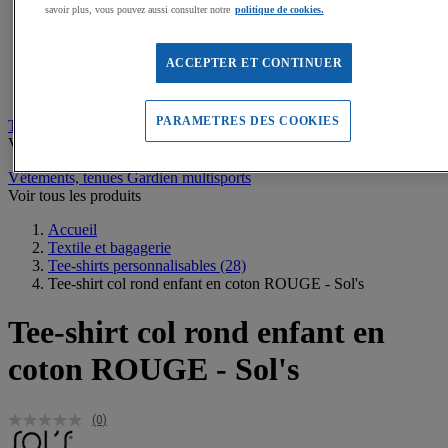
Sweats de sport
savoir plus, vous pouvez aussi consulter notre
politique de cookies.
Maillots de bain, combinaisons de natation
Tee-shirts de sport
Polos de sport
ACCEPTER ET CONTINUER
Vestes de sport
Pantalons, Collants de sport
PARAMETRES DES COOKIES
Tee-shirts personnalisables
Voir tous les produits
Vêtements, tenues Gardien multisports
Voir tous les produits
Accueil
Textile et bagagerie
Tee-shirts personnalisables
(28)
Tee-shirt col rond enfant en coton ROUGE - Sol's
Tee-shirt col rond enfant en
coton ROUGE - Sol's
(0)