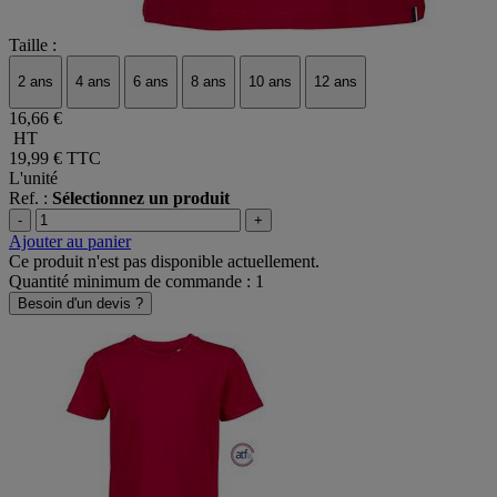
Taille :
2 ans
4 ans
6 ans
8 ans
10 ans
12 ans
16,66 €
HT
19,99 €
TTC
L'unité
Ref. :
Sélectionnez un produit
-
+
Ajouter au panier
Ce produit n'est pas disponible actuellement.
Quantité minimum de commande : 1
Besoin d'un devis ?