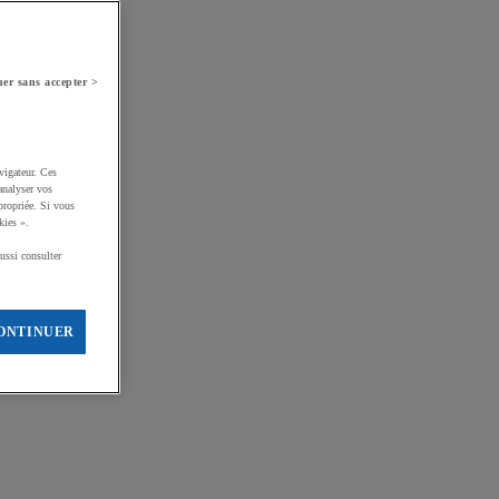
er sans accepter >
vigateur. Ces
analyser vos
propriée. Si vous
kies ».
ussi consulter
ONTINUER