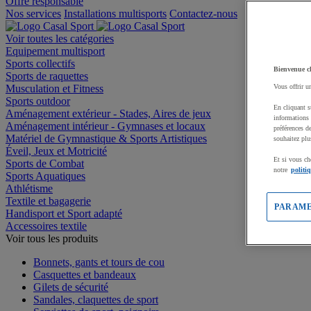
Offre responsable
Nos services
Installations multisports
Contactez-nous
Voir toutes les catégories
Equipement multisport
Sports collectifs
Bienvenue c
Sports de raquettes
Musculation et Fitness
Vous offrir u
Sports outdoor
En cliquant s
Aménagement extérieur - Stades, Aires de jeux
informations 
Aménagement intérieur - Gymnases et locaux
préférences d
Matériel de Gymnastique & Sports Artistiques
souhaitez plu
Éveil, Jeux et Motricité
Et si vous ch
Sports de Combat
notre
politi
Sports Aquatiques
Athlétisme
Textile et bagagerie
PARAME
Handisport et Sport adapté
Accessoires textile
Voir tous les produits
Bonnets, gants et tours de cou
Casquettes et bandeaux
Gilets de sécurité
Sandales, claquettes de sport