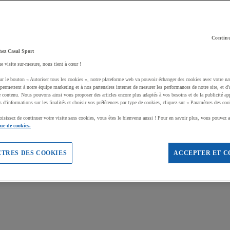
Continu
hez Casal Sport
ne visite sur-mesure, nous tient à cœur !
ur le bouton « Autoriser tous les cookies », notre plateforme web va pouvoir échanger des cookies avec votre na
permettent à notre équipe marketing et à nos partenaires internet de mesurer les performances de notre site, et d'
e contenu. Nous pouvons ainsi vous proposer des articles encore plus adaptés à vos besoins et de la publicité ap
s d'informations sur les finalités et choisir vos préférences par type de cookies, cliquez sur « Paramètres des coo
oisissez de continuer votre visite sans cookies, vous êtes le bienvenu aussi ! Pour en savoir plus, vous pouvez a
que de cookies.
TRES DES COOKIES
ACCEPTER ET C