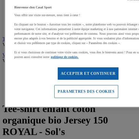
Sweats de sport
Maillots de bain, combinaisons de natation
Bienvenue chez Casal Sport
Tee-shirts de sport
Vous offrir une visite sur-mesure, nous tient à cœur !
Polos de sport
Vestes de sport
En cliquant sur le bouton « Autoriser tous les cookies », notre plateforme web va pouvoir échanger 
Pantalons, Collants de sport
votre navigateur. Ces informations permettent à notre équipe marketing et à nos partenaires internet 
performances de notre site, et d'analyser vos préférences de contenu. Nous pouvons ainsi vous propos
Tee-shirts personnalisables
encore plus adaptés à vos besoins et de la publicité appropriée. Si vous souhaitez plus d'informations
et choisir vos préférences par type de cookies, cliquez sur « Paramètres des cookies ».
Voir tous les produits
Et si vous choisissez de continuer votre visite sans cookies, vous êtes le bienvenu aussi ! Pour en s
Vêtements, tenues Gardien multisports
pouvez aussi consulter notre
politique de cookies.
Voir tous les produits
Accueil
ACCEPTER ET CONTINUER
Textile et bagagerie
Tee-shirts personnalisables
(28)
Tee-shirt enfant coton organique bio Jersey 150 ROYAL -
PARAMETRES DES COOKIES
Sol's
Tee-shirt enfant coton
organique bio Jersey 150
ROYAL - Sol's