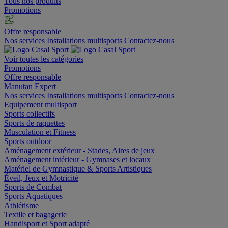
Tous nos produits
Promotions
Offre responsable
Nos services
Installations multisports
Contactez-nous
Voir toutes les catégories
Promotions
Offre responsable
Manutan Expert
Nos services
Installations multisports
Contactez-nous
Equipement multisport
Sports collectifs
Sports de raquettes
Musculation et Fitness
Sports outdoor
Aménagement extérieur - Stades, Aires de jeux
Aménagement intérieur - Gymnases et locaux
Matériel de Gymnastique & Sports Artistiques
Éveil, Jeux et Motricité
Sports de Combat
Sports Aquatiques
Athlétisme
Textile et bagagerie
Handisport et Sport adapté