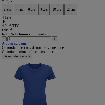
Taille :
2 ans
4 ans
6 ans
8 ans
10 ans
12 ans
4,12 €
HT
4,94 €
TTC
L'unité
Ref. :
Sélectionnez un produit
-
+
Ajouter au panier
Ce produit n'est pas disponible actuellement.
Quantité minimum de commande : 1
Besoin d'un devis ?