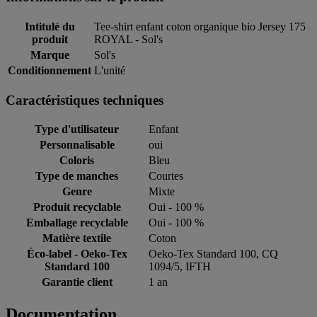
Intitulé du
Tee-shirt enfant coton organique bio Jersey 175
produit
ROYAL - Sol's
Marque
Sol's
Conditionnement
L'unité
Caractéristiques techniques
Type d'utilisateur
Enfant
Personnalisable
oui
Coloris
Bleu
Type de manches
Courtes
Genre
Mixte
Produit recyclable
Oui - 100 %
Emballage recyclable
Oui - 100 %
Matière textile
Coton
Éco-label - Oeko-Tex
Oeko-Tex Standard 100, CQ
Standard 100
1094/5, IFTH
Garantie client
1 an
Documentation