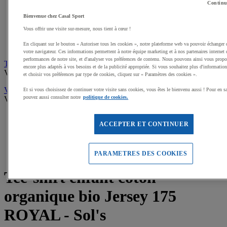
Sweats de sport
Continu
Maillots de bain, combinaisons de natation
Bienvenue chez Casal Sport
Tee-shirts de sport
Polos de sport
Vous offrir une visite sur-mesure, nous tient à cœur !
Vestes de sport
En cliquant sur le bouton « Autoriser tous les cookies », notre plateforme web va pouvoir échanger 
Pantalons, Collants de sport
votre navigateur. Ces informations permettent à notre équipe marketing et à nos partenaires internet 
performances de notre site, et d'analyser vos préférences de contenu. Nous pouvons ainsi vous propos
Tee-shirts personnalisables
encore plus adaptés à vos besoins et de la publicité appropriée. Si vous souhaitez plus d'informations
Voir tous les produits
et choisir vos préférences par type de cookies, cliquez sur « Paramètres des cookies ».
Vêtements, tenues Gardien multisports
Et si vous choisissez de continuer votre visite sans cookies, vous êtes le bienvenu aussi ! Pour en s
pouvez aussi consulter notre
politique de cookies.
Voir tous les produits
Accueil
ACCEPTER ET CONTINUER
Textile et bagagerie
Tee-shirts personnalisables
(28)
Tee-shirt enfant coton organique bio Jersey 175 ROYAL -
Sol's
PARAMETRES DES COOKIES
Tee-shirt enfant coton
organique bio Jersey 175
ROYAL - Sol's