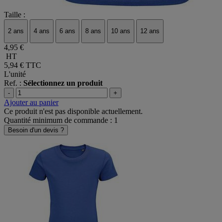
Taille :
2 ans
4 ans
6 ans
8 ans
10 ans
12 ans
4,95 €
HT
5,94 €
TTC
L'unité
Ref. :
Sélectionnez un produit
-
+
Ajouter au panier
Ce produit n'est pas disponible actuellement.
Quantité minimum de commande : 1
Besoin d'un devis ?