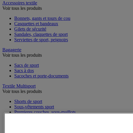
Accessoires textile
Voir tous les produits
Bonnets, gants et tours de cou
Casquettes et bandeaux
Gilets de sécurité
Sandales, claquettes de sport
Serviettes de sport, peignoirs
Bagagerie
Voir tous les produits
Sacs de sport
Sacs à dos
Sacoches et porte-documents
Textile Multisport
Voir tous les produits
Shorts de sport
Sous-vêtements sport
Premieres couches, sous-maillots
Débardeurs de sport
Survêtements
Maillots de sport