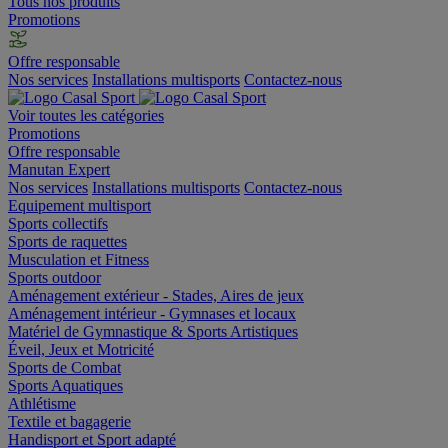
Tous nos produits
Promotions
Offre responsable
Nos services
Installations multisports
Contactez-nous
Voir toutes les catégories
Promotions
Offre responsable
Manutan Expert
Nos services
Installations multisports
Contactez-nous
Equipement multisport
Sports collectifs
Sports de raquettes
Musculation et Fitness
Sports outdoor
Aménagement extérieur - Stades, Aires de jeux
Aménagement intérieur - Gymnases et locaux
Matériel de Gymnastique & Sports Artistiques
Éveil, Jeux et Motricité
Sports de Combat
Sports Aquatiques
Athlétisme
Textile et bagagerie
Handisport et Sport adapté