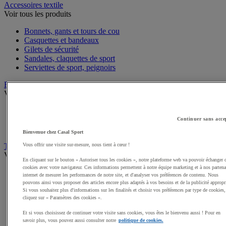
Accessoires textile
Voir tous les produits
Bonnets, gants et tours de cou
Casquettes et bandeaux
Gilets de sécurité
Sandales, claquettes de sport
Serviettes de sport, peignoirs
Bagagerie
Voir tous les produits
Sacs de sport
Sacs à dos
Continuer sans acce
Sacoches et porte-documents
Bienvenue chez Casal Sport
Vous offrir une visite sur-mesure, nous tient à cœur !
Textile Multisport
Voir tous les produits
En cliquant sur le bouton « Autoriser tous les cookies », notre plateforme web va pouvoir échanger 
cookies avec votre navigateur. Ces informations permettent à notre équipe marketing et à nos partena
Shorts de sport
internet de mesurer les performances de notre site, et d'analyser vos préférences de contenu. Nous
Sous-vêtements sport
pouvons ainsi vous proposer des articles encore plus adaptés à vos besoins et de la publicité appropr
Survêtements
Si vous souhaitez plus d'informations sur les finalités et choisir vos préférences par type de cookies,
cliquez sur « Paramètres des cookies ».
Premieres couches, sous-maillots
Débardeurs de sport
Et si vous choisissez de continuer votre visite sans cookies, vous êtes le bienvenu aussi ! Pour en
Maillots de sport
savoir plus, vous pouvez aussi consulter notre
politique de cookies.