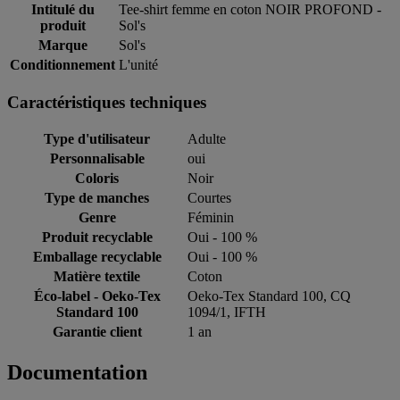
Intitulé du
Tee-shirt femme en coton NOIR PROFOND -
produit
Sol's
Marque
Sol's
Conditionnement
L'unité
Caractéristiques techniques
Type d'utilisateur
Adulte
Personnalisable
oui
Coloris
Noir
Type de manches
Courtes
Genre
Féminin
Produit recyclable
Oui - 100 %
Emballage recyclable
Oui - 100 %
Matière textile
Coton
Éco-label - Oeko-Tex
Oeko-Tex Standard 100, CQ
Standard 100
1094/1, IFTH
Garantie client
1 an
Documentation