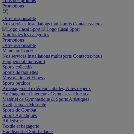
Tous nos produits
Promotions
Offre responsable
Nos services
Installations multisports
Contactez-nous
Voir toutes les catégories
Promotions
Offre responsable
Manutan Expert
Nos services
Installations multisports
Contactez-nous
Equipement multisport
Sports collectifs
Sports de raquettes
Musculation et Fitness
Sports outdoor
Aménagement extérieur - Stades, Aires de jeux
Aménagement intérieur - Gymnases et locaux
Matériel de Gymnastique & Sports Artistiques
Éveil, Jeux et Motricité
Sports de Combat
Sports Aquatiques
Athlétisme
Textile et bagagerie
Handisport et Sport adapté