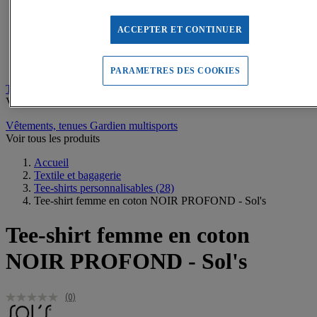
Sweats de sport
Maillots de bain, combinaisons de natation
Tee-shirts de sport
ACCEPTER ET CONTINUER
Polos de sport
Vestes de sport
Pantalons, Collants de sport
PARAMETRES DES COOKIES
Tee-shirts personnalisables
Voir tous les produits
Vêtements, tenues Gardien multisports
Voir tous les produits
Accueil
Textile et bagagerie
Tee-shirts personnalisables
(28)
Tee-shirt femme en coton NOIR PROFOND - Sol's
Tee-shirt femme en coton
NOIR PROFOND - Sol's
(0)