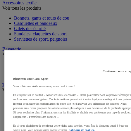
Accessoires textile
Voir tous les produits
Bonnets, gants et tours de cou
Casquettes et bandeaux
Gilets de sécurité
Sandales, claquettes de sport
Serviettes de sport, peignoirs
Bagagerie
Voir tous les produits
Sacs de sport
Sacs à dos
Continuer sans acce
Sacoches et porte-documents
Bienvenue chez Casal Sport
Textile Multisport
Vous offrir une visite sur-mesure, nous tient à cœur !
Voir tous les produits
En cliquant sur le bouton « Autoriser tous les cookies », notre plateforme web va pouvoir échanger 
Shorts de sport
cookies avec votre navigateur. Ces informations permettent à notre équipe marketing et à nos partena
internet de mesurer les performances de notre site, et d'analyser vos préférences de contenu. Nous
Sous-vêtements sport
pouvons ainsi vous proposer des articles encore plus adaptés à vos besoins et de la publicité appropr
Premieres couches, sous-maillots
Si vous souhaitez plus d'informations sur les finalités et choisir vos préférences par type de cookies,
Débardeurs de sport
cliquez sur « Paramètres des cookies ».
Survêtements
Maillots de sport
Et si vous choisissez de continuer votre visite sans cookies, vous êtes le bienvenu aussi ! Pour en
savoir plus, vous pouvez aussi consulter notre
politique de cookies.