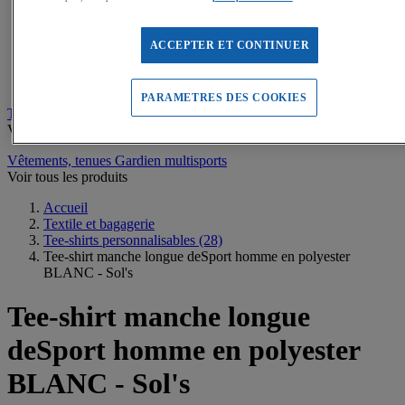
Sweats de sport
Maillots de bain, combinaisons de natation
Tee-shirts de sport
ACCEPTER ET CONTINUER
Polos de sport
Vestes de sport
Pantalons, Collants de sport
PARAMETRES DES COOKIES
Tee-shirts personnalisables
Voir tous les produits
Vêtements, tenues Gardien multisports
Voir tous les produits
Accueil
Textile et bagagerie
Tee-shirts personnalisables
(28)
Tee-shirt manche longue deSport homme en polyester
BLANC - Sol's
Tee-shirt manche longue
deSport homme en polyester
BLANC - Sol's