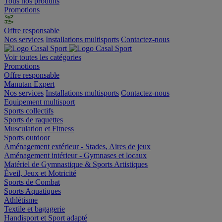
Tous nos produits
Promotions
Offre responsable
Nos services
Installations multisports
Contactez-nous
Voir toutes les catégories
Promotions
Offre responsable
Manutan Expert
Nos services
Installations multisports
Contactez-nous
Equipement multisport
Sports collectifs
Sports de raquettes
Musculation et Fitness
Sports outdoor
Aménagement extérieur - Stades, Aires de jeux
Aménagement intérieur - Gymnases et locaux
Matériel de Gymnastique & Sports Artistiques
Éveil, Jeux et Motricité
Sports de Combat
Sports Aquatiques
Athlétisme
Textile et bagagerie
Handisport et Sport adapté