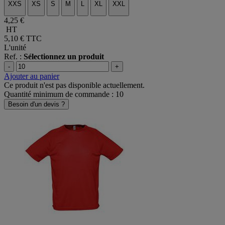
XXS
XS
S
M
L
XL
XXL
4,25 €
HT
5,10 €
TTC
L'unité
Ref. :
Sélectionnez un produit
-
+
Ajouter au panier
Ce produit n'est pas disponible actuellement.
Quantité minimum de commande : 10
Besoin d'un devis ?