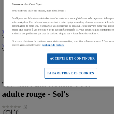
Sweats de sport
Maillots de bain, combinaisons de natation
Bienvenue chez Casal Sport
Tee-shirts de sport
Vous offrir une visite sur-mesure, nous tient à cœur !
Polos de sport
Vestes de sport
En cliquant sur le bouton « Autoriser tous les cookies », notre plateforme web va pouvoir échanger 
votre navigateur. Ces informations permettent à notre équipe marketing et à nos partenaires internet 
Pantalons, Collants de sport
performances de notre site, et d'analyser vos préférences de contenu. Nous pouvons ainsi vous propos
encore plus adaptés à vos besoins et de la publicité appropriée. Si vous souhaitez plus d'informations
Tee-shirts personnalisables
et choisir vos préférences par type de cookies, cliquez sur « Paramètres des cookies ».
Voir tous les produits
Et si vous choisissez de continuer votre visite sans cookies, vous êtes le bienvenu aussi ! Pour en s
Vêtements, tenues Gardien multisports
pouvez aussi consulter notre
politique de cookies.
Voir tous les produits
Accueil
ACCEPTER ET CONTINUER
Textile et bagagerie
Tee-shirts personnalisables
(28)
Tee-shirt uni technic PES adulte rouge - Sol's
PARAMETRES DES COOKIES
Tee-shirt uni technic PES
adulte rouge - Sol's
(0)