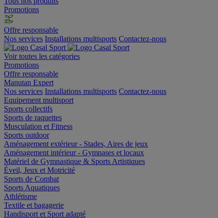
Tous nos produits
Promotions
Offre responsable
Nos services
Installations multisports
Contactez-nous
Voir toutes les catégories
Promotions
Offre responsable
Manutan Expert
Nos services
Installations multisports
Contactez-nous
Equipement multisport
Sports collectifs
Sports de raquettes
Musculation et Fitness
Sports outdoor
Aménagement extérieur - Stades, Aires de jeux
Aménagement intérieur - Gymnases et locaux
Matériel de Gymnastique & Sports Artistiques
Éveil, Jeux et Motricité
Sports de Combat
Sports Aquatiques
Athlétisme
Textile et bagagerie
Handisport et Sport adapté