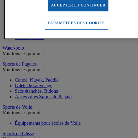
ACCEPTER ET CONTINUER
Rangement piscine
Caillebotis piscine
Vestiaires piscine
PARAMETRES DES COOKIES
Chronomètres natation
Matériel pour la piscine
Jeux de piscine
Water-polo
Voir tous les produits
Sports de Pagaies
Voir tous les produits
Canoë, Kayak, Paddle
Gilets de sauvetage
Sacs étanches, Bidons
Accessoires Sports de Pagaies
Sports de Voile
Voir tous les produits
Équipements pour écoles de Voile
Sports de Glisse