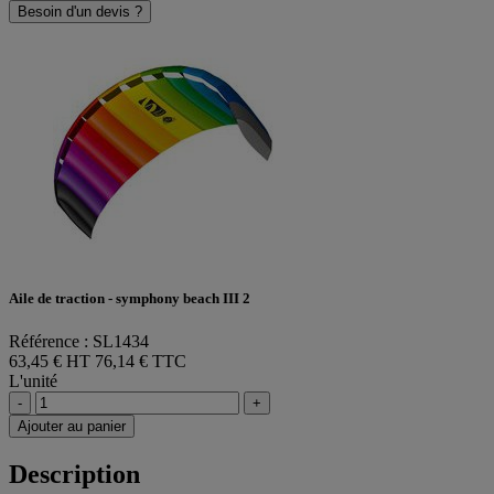
Besoin d'un devis ?
Aile de traction - symphony beach III 2
Référence : SL1434
63,45 € HT
76,14 € TTC
L'unité
-
+
Ajouter au panier
Description