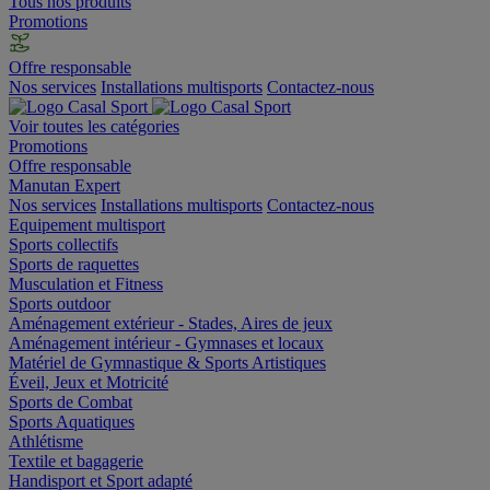
Tous nos produits
Promotions
Offre responsable
Nos services
Installations multisports
Contactez-nous
Voir toutes les catégories
Promotions
Offre responsable
Manutan Expert
Nos services
Installations multisports
Contactez-nous
Equipement multisport
Sports collectifs
Sports de raquettes
Musculation et Fitness
Sports outdoor
Aménagement extérieur - Stades, Aires de jeux
Aménagement intérieur - Gymnases et locaux
Matériel de Gymnastique & Sports Artistiques
Éveil, Jeux et Motricité
Sports de Combat
Sports Aquatiques
Athlétisme
Textile et bagagerie
Handisport et Sport adapté