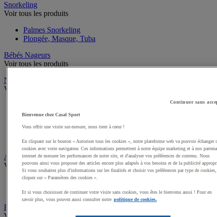
Snorkeling
Voir tous les produits
Palmes Snorkeling
Plongée, Masque, Tuba
Bébés Nageurs
Voir tous les produits
Natation
Voir tous les produits
Continuer sans acce
Bonnet de bain, pince-nez et bouchon d'oreilles
Lunettes, masques, tubas Natation
Bienvenue chez Casal Sport
Palmes, Plaquettes Natation
Vous offrir une visite sur-mesure, nous tient à cœur !
Matériel Entraînement Natation
Mannequins sauvetage
En cliquant sur le bouton « Autoriser tous les cookies », notre plateforme web va pouvoir échanger 
cookies avec votre navigateur. Ces informations permettent à notre équipe marketing et à nos partena
Aquagym et Aquabike
internet de mesurer les performances de notre site, et d'analyser vos préférences de contenu. Nous
pouvons ainsi vous proposer des articles encore plus adaptés à vos besoins et de la publicité appropr
Voir tous les produits
Si vous souhaitez plus d'informations sur les finalités et choisir vos préférences par type de cookies,
cliquez sur « Paramètres des cookies ».
Matériel Aquagym
Aquabike, vélos elliptiques, tapis de course aquatique
Et si vous choisissez de continuer votre visite sans cookies, vous êtes le bienvenu aussi ! Pour en
savoir plus, vous pouvez aussi consulter notre
politique de cookies.
Equipement piscine, jeux aquatiques
Voir tous les produits