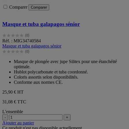
Comparer
Comparer
Masque et tuba galapagos sénior
(0)
0.0
Réf. : MIG34740584
sur
Masque et tuba galapagos sénior
5
(0)
étoiles.
0.0
sur
Masque de plongée avec jupe Silitex pour une étanchéité
5
optimale.
étoiles.
Hublot polycarbonate et tuba coordonné.
Coloris assortis selon disponibilités.
Conforme aux normes CE.
25,90 €
HT
31,08 € TTC
L'ensemble
-
+
Ajouter au panier
Ce produit n'est pas disponible actuellement.