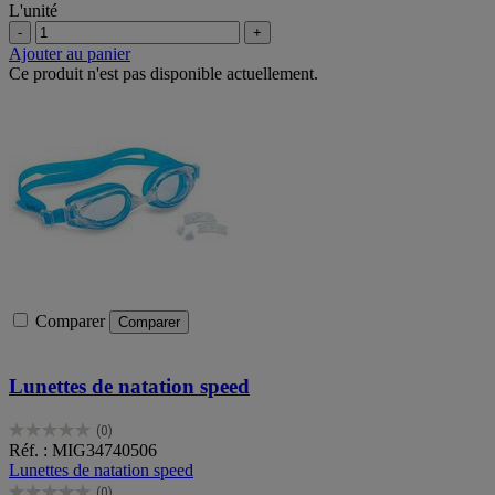
L'unité
-
+
Ajouter au panier
Ce produit n'est pas disponible actuellement.
Comparer
Comparer
Lunettes de natation speed
(0)
0.0
Réf. : MIG34740506
sur
Lunettes de natation speed
5
(0)