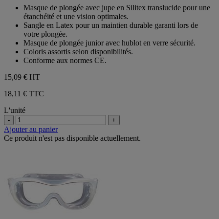
sur
Masque de plongée avec jupe en Silitex translucide pour une
5
étanchéité et une vision optimales.
étoiles.
Sangle en Latex pour un maintien durable garanti lors de
votre plongée.
Masque de plongée junior avec hublot en verre sécurité.
Coloris assortis selon disponibilités.
Conforme aux normes CE.
15,09 €
HT
18,11 € TTC
L'unité
-
+
Ajouter au panier
Ce produit n'est pas disponible actuellement.