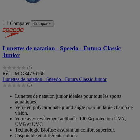
Comparer
Comparer
Lunettes de natation - Speedo - Futura Classic
Junior
(0)
0.0
Réf. : MIG34736166
sur
Lunettes de natation - Speedo - Futura Classic Junior
5
(0)
étoiles.
0.0
sur
Lunettes de natation junior idéales pour tous les sports
5
aquatiques.
étoiles.
Verre en polycarbonate grand angle pour un large champ de
vision.
Verre avec revêtement antibuée. 100 % protection UVA,
UVB et UVC
Technologie Biofuse assurant un confort supérieur.
Disponible en différents coloris.