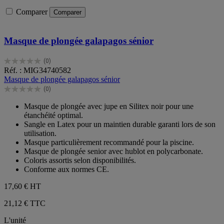
Comparer
Comparer
Masque de plongée galapagos sénior
(0)
0.0
Réf. : MIG34740582
sur
Masque de plongée galapagos sénior
5
(0)
étoiles.
0.0
sur
Masque de plongée avec jupe en Silitex noir pour une
5
étanchéité optimal.
étoiles.
Sangle en Latex pour un maintien durable garanti lors de son
utilisation.
Masque particulièrement recommandé pour la piscine.
Masque de plongée senior avec hublot en polycarbonate.
Coloris assortis selon disponibilités.
Conforme aux normes CE.
17,60 €
HT
21,12 € TTC
L'unité