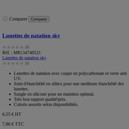
Comparer
Comparer
Lunettes de natation sky
(0)
0.0
Réf. : MIG34740521
sur
Lunettes de natation sky
5
(0)
étoiles.
0.0
sur
Lunettes de natation avec coque en polycarbonate et verre anti
5
UV.
étoiles.
Joint d'étanchéité en silitex pour une meilleure étanchéité des
lunettes.
Sangle en silicone pour un maintien optimal.
Très bon rapport qualité/prix.
Coloris assortis selon disponibilités.
6,55 €
HT
7,86 € TTC