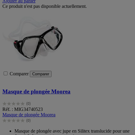
Ajouter au panier
Ce produit n'est pas disponible actuellement.
Comparer
Comparer
Masque de plongée Moorea
(0)
0.0
Réf. : MIG34740523
sur
Masque de plongée Moorea
5
(0)
étoiles.
0.0
sur
Masque de plongée avec jupe en Silitex translucide pour une
5