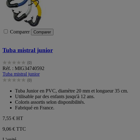
Comparer
Comparer
Tuba mistral junior
(0)
0.0
Réf. : MIG34740592
sur
Tuba mistral junior
5
(0)
étoiles.
0.0
sur
Tuba Junior en PVC, diamètre 20 mm et longueur 35 cm.
5
Utilisable par des enfants jusqu'à 12 ans.
étoiles.
Coloris assortis selon disponibilités.
Fabriqué en France.
7,55 €
HT
9,06 € TTC
L'unité