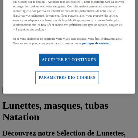
En cliquant sur le bouton « Autoriser tous les cookies », notre plateforme web va pouvoir
échanger des cookies avec votre navigateur. Ces informations permettent à notre équipe
marketing et à nos partenaires internet de mesurer les performances de notre site, et
Oui
(
17
)
d'analyser vos préférences de contenu. Nous pouvons ainsi vous proposer des articles
encore plus adaptés à vos besoins et de la publicité appropriée. Si vous souhaitez plus
d'informations sur les finalités et choisir vos préférences par type de cookies, cliquez sur
MARQUE
« Paramètres des cookies ».
Et si vous choisissez de continuer votre visite sans cookies, vous êtes le bienvenu aussi !
MARQUE
Pour en savoir plus, vous pouvez aussi consulter notre
politique de cookies.
ACCEPTER ET CONTINUER
Valeur facette
Arena
(
2
)
Arena
(2)
Valeur facette
Speedo
(
1
)
Speedo
(1)
PARAMETRES DES COOKIES
Afficher tous les 18 produits
Lunettes, masques, tubas
Natation
Découvrez notre Sélection de Lunettes,