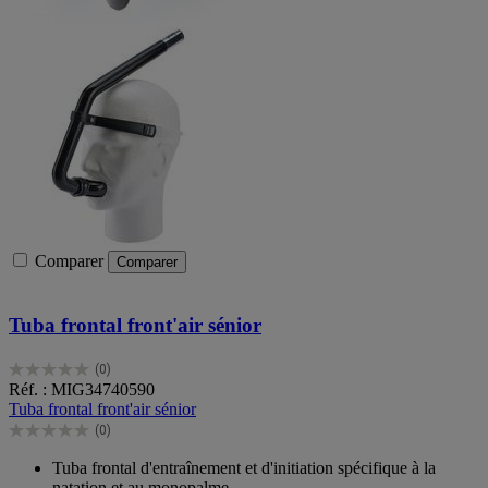
Comparer
Comparer
Tuba frontal front'air sénior
(0)
0.0
Réf. : MIG34740590
sur
Tuba frontal front'air sénior
5
(0)
étoiles.
0.0
sur
Tuba frontal d'entraînement et d'initiation spécifique à la
5
natation et au monopalme.