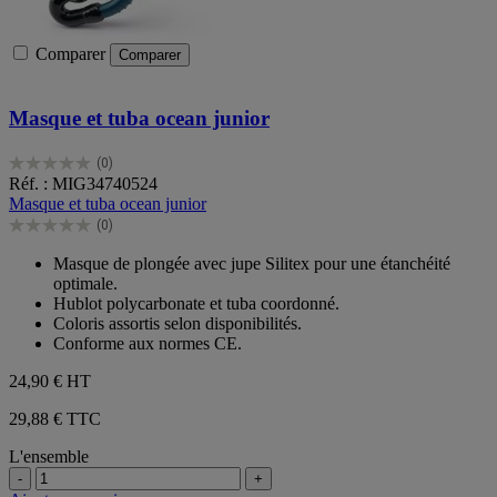
Comparer
Comparer
Masque et tuba ocean junior
(0)
0.0
Réf. : MIG34740524
sur
Masque et tuba ocean junior
5
(0)
étoiles.
0.0
sur
Masque de plongée avec jupe Silitex pour une étanchéité
5
optimale.
étoiles.
Hublot polycarbonate et tuba coordonné.
Coloris assortis selon disponibilités.
Conforme aux normes CE.
24,90 €
HT
29,88 € TTC
L'ensemble
-
+