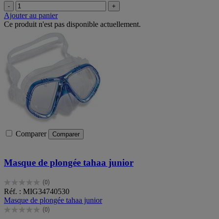
-
+
Ajouter au panier
Ce produit n'est pas disponible actuellement.
Comparer
Comparer
Masque de plongée tahaa junior
(0)
0.0
Réf. : MIG34740530
sur
Masque de plongée tahaa junior
5
(0)
étoiles.
0.0