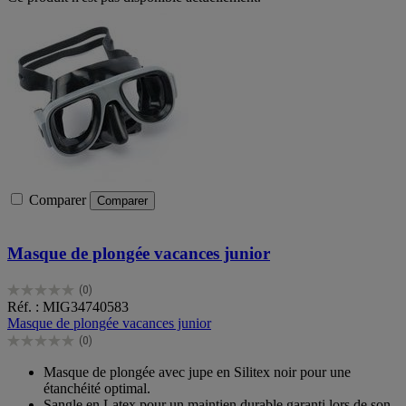
Comparer
Comparer
Masque de plongée vacances junior
(0)
0.0
Réf. : MIG34740583
sur
Masque de plongée vacances junior
5
(0)
étoiles.
0.0
sur
Masque de plongée avec jupe en Silitex noir pour une
5
étanchéité optimal.
étoiles.
Sangle en Latex pour un maintien durable garanti lors de son