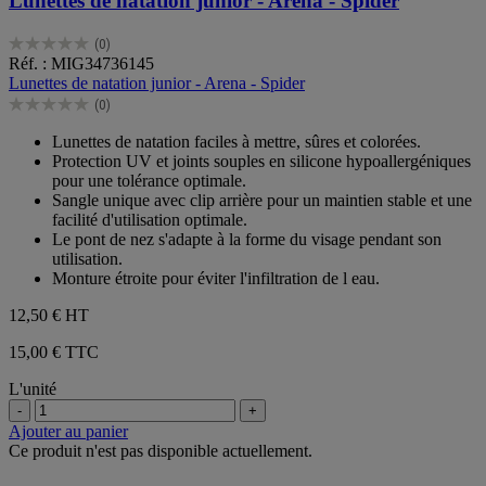
Lunettes de natation junior - Arena - Spider
(0)
0.0
Réf. : MIG34736145
sur
Lunettes de natation junior - Arena - Spider
5
(0)
étoiles.
0.0
sur
Lunettes de natation faciles à mettre, sûres et colorées.
5
Protection UV et joints souples en silicone hypoallergéniques
étoiles.
pour une tolérance optimale.
Sangle unique avec clip arrière pour un maintien stable et une
facilité d'utilisation optimale.
Le pont de nez s'adapte à la forme du visage pendant son
utilisation.
Monture étroite pour éviter l'infiltration de l eau.
12,50 €
HT
15,00 € TTC
L'unité
-
+
Ajouter au panier
Ce produit n'est pas disponible actuellement.