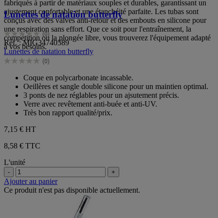
fabriqués à partir de matériaux souples et durables, garantissant un
ajustement confortable et une étanchéité parfaite. Les tubas sont
Lunettes de natation butterfly
conçus avec des valves anti-retour et des embouts en silicone pour
une respiration sans effort. Que ce soit pour l'entraînement, la
(0)
compétition ou la plongée libre, vous trouverez l'équipement adapté
0.0
Réf. : MIG34740589
à vos besoins.
sur
Lunettes de natation butterfly
5
(0)
étoiles.
0.0
sur
Coque en polycarbonate incassable.
5
Oeillères et sangle double silicone pour un maintien optimal.
étoiles.
3 ponts de nez réglables pour un ajsutement précis.
Verre avec revêtement anti-buée et anti-UV.
Très bon rapport qualité/prix.
7,15 €
HT
8,58 € TTC
L'unité
-
+
Ajouter au panier
Ce produit n'est pas disponible actuellement.