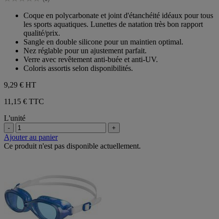
étoiles.
0.0
sur
Coque en polycarbonate et joint d'étanchéité idéaux pour tous
5
les sports aquatiques. Lunettes de natation très bon rapport
étoiles.
qualité/prix.
Sangle en double silicone pour un maintien optimal.
Nez réglable pour un ajustement parfait.
Verre avec revêtement anti-buée et anti-UV.
Coloris assortis selon disponibilités.
9,29 €
HT
11,15 € TTC
L'unité
-
+
Ajouter au panier
Ce produit n'est pas disponible actuellement.