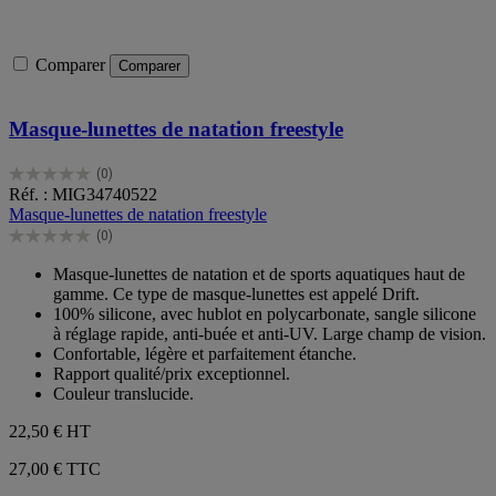
Comparer
Comparer
Masque-lunettes de natation freestyle
(0)
0.0
Réf. : MIG34740522
sur
Masque-lunettes de natation freestyle
5
(0)
étoiles.
0.0
sur
Masque-lunettes de natation et de sports aquatiques haut de
5
gamme. Ce type de masque-lunettes est appelé Drift.
étoiles.
100% silicone, avec hublot en polycarbonate, sangle silicone
à réglage rapide, anti-buée et anti-UV. Large champ de vision.
Confortable, légère et parfaitement étanche.
Rapport qualité/prix exceptionnel.
Couleur translucide.
22,50 €
HT
27,00 € TTC