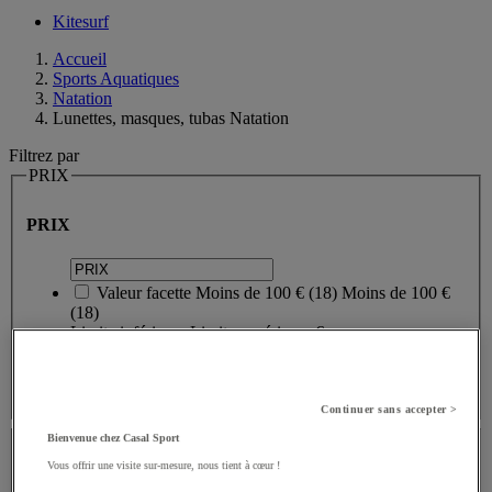
Kitesurf
Accueil
Sports Aquatiques
Natation
Lunettes, masques, tubas Natation
Filtrez par
PRIX
PRIX
Valeur facette
Moins de 100 €
(
18
)
Moins de 100 €
(18)
Limite inférieure
Limite supérieure
€
- €
Continuer sans accepter >
Stock
Bienvenue chez Casal Sport
Vous offrir une visite sur-mesure, nous tient à cœur !
Disponibilité