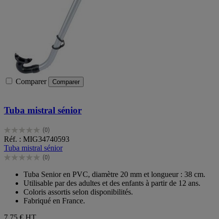
Comparer
Comparer
Tuba mistral sénior
(0)
0.0
Réf. : MIG34740593
sur
Tuba mistral sénior
5
(0)
étoiles.
0.0
sur
Tuba Senior en PVC, diamètre 20 mm et longueur : 38 cm.
5
Utilisable par des adultes et des enfants à partir de 12 ans.
étoiles.
Coloris assortis selon disponibilités.
Fabriqué en France.
7,75 €
HT