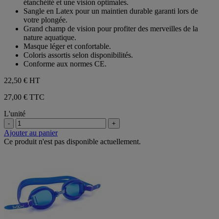
étanchéité et une vision optimales.
étoiles.
Sangle en Latex pour un maintien durable garanti lors de
votre plongée.
Grand champ de vision pour profiter des merveilles de la
nature aquatique.
Masque léger et confortable.
Coloris assortis selon disponibilités.
Conforme aux normes CE.
22,50 €
HT
27,00 € TTC
L'unité
-
+
Ajouter au panier
Ce produit n'est pas disponible actuellement.