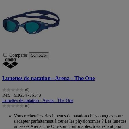
Comparer
Comparer
Lunettes de natation - Arena - The One
(0)
0.0
Réf. : MIG34736143
sur
Lunettes de natation - Arena - The One
5
(0)
étoiles.
0.0
sur
Vous recherchez des lunettes de natation chics conçues pour
5
s'adapter parfaitement à toutes les physionomies ? Les lunettes
étoiles.
unisexes Arena The One sont confortables, idéales tant pour