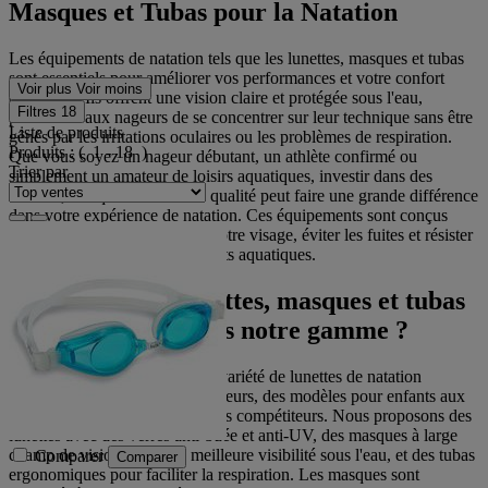
Masques et Tubas pour la Natation
Les équipements de natation tels que les lunettes, masques et tubas
sont essentiels pour améliorer vos performances et votre confort
Voir plus
Voir moins
dans l'eau. Ils offrent une vision claire et protégée sous l'eau,
Filtres
18
permettant aux nageurs de se concentrer sur leur technique sans être
Liste de produits
gênés par les irritations oculaires ou les problèmes de respiration.
Produits :
( 1 - 18 )
Que vous soyez un nageur débutant, un athlète confirmé ou
Trier par
simplement un amateur de loisirs aquatiques, investir dans des
lunettes, masques et tubas de qualité peut faire une grande différence
dans votre expérience de natation. Ces équipements sont conçus
pour s'adapter parfaitement à votre visage, éviter les fuites et résister
aux rigueurs des environnements aquatiques.
Quels types de lunettes, masques et tubas
trouverez-vous dans notre gamme ?
Notre sélection comprend une variété de lunettes de natation
adaptées à tous les types de nageurs, des modèles pour enfants aux
options professionnelles pour les compétiteurs. Nous proposons des
lunettes avec des verres anti-buée et anti-UV, des masques à large
champ de vision pour une meilleure visibilité sous l'eau, et des tubas
Comparer
Comparer
ergonomiques pour faciliter la respiration. Les masques sont