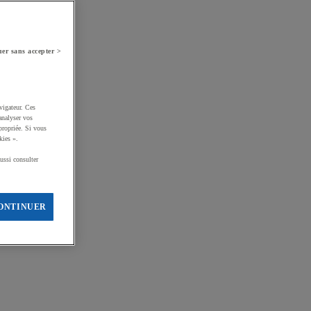
er sans accepter >
vigateur. Ces
analyser vos
propriée. Si vous
kies ».
ussi consulter
ONTINUER