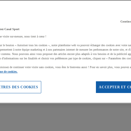
Continu
hez Casal Sport
ne visite sur-mesure, nous tient à cœur !
ur le bouton « Autoriser tous les cookies », notre plateforme web va pouvoir échanger des cookies avec votre na
permettent à notre équipe marketing et à nos partenaires internet de mesurer les performances de notre site, et d'
e contenu. Nous pouvons ainsi vous proposer des articles encore plus adaptés à vos besoins et de la publicité ap
s d'informations sur les finalités et choisir vos préférences par type de cookies, cliquez sur « Paramètres des coo
oisissez de continuer votre visite sans cookies, vous êtes le bienvenu aussi ! Pour en savoir plus, vous pouvez a
que de cookies.
TRES DES COOKIES
ACCEPTER ET C