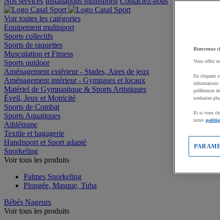
Nos services
Installations multisports
Contactez-nous
Voir toutes les catégories
Equipement multisport
Sports collectifs
Sports de raquettes
Bienvenue c
Musculation et Fitness
Sports outdoor
Vous offrir u
Aménagement extérieur - Stades, Aires de jeux
En cliquant s
Aménagement intérieur - Gymnases et locaux
informations 
Matériel de Gymnastique & Sports Artistiques
préférences d
Éveil, Jeux et Motricité
souhaitez plu
Sports de Combat
Et si vous ch
Sports Aquatiques
notre
politi
Athlétisme
Textile et bagagerie
Handisport et Sport adapté
PARAME
Snorkeling
Voir tous les produits
Palmes Snorkeling
Plongée, Masque, Tuba
Bébés Nageurs
Voir tous les produits