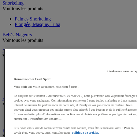
Snorkeling
Voir tous les produits
Palmes Snorkeling
Plongée, Masque, Tuba
Bébés Nageurs
Voir tous les produits
Natation
Voir tous les produits
Bonnet de bain, pince-nez et bouchon d'oreilles
Lunettes, masques, tubas Natation
Continuer sans acce
Palmes, Plaquettes Natation
Bienvenue chez Casal Sport
Matériel Entraînement Natation
Vous offrir une visite sur-mesure, nous tient à cœur !
Mannequins sauvetage
En cliquant sur le bouton « Autoriser tous les cookies », notre plateforme web va pouvoir échanger 
Aquagym et Aquabike
cookies avec votre navigateur. Ces informations permettent à notre équipe marketing et à nos partena
Voir tous les produits
internet de mesurer les performances de notre site, et d'analyser vos préférences de contenu. Nous
pouvons ainsi vous proposer des articles encore plus adaptés à vos besoins et de la publicité appropr
Matériel Aquagym
Si vous souhaitez plus d'informations sur les finalités et choisir vos préférences par type de cookies,
cliquez sur « Paramètres des cookies ».
Aquabike, vélos elliptiques, tapis de course aquatique
Et si vous choisissez de continuer votre visite sans cookies, vous êtes le bienvenu aussi ! Pour en
Equipement piscine, jeux aquatiques
savoir plus, vous pouvez aussi consulter notre
politique de cookies.
Voir tous les produits