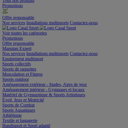
Tous nos produits
Promotions
Offre responsable
Nos services
Installations multisports
Contactez-nous
Voir toutes les catégories
Promotions
Offre responsable
Manutan Expert
Nos services
Installations multisports
Contactez-nous
Equipement multisport
Sports collectifs
Sports de raquettes
Musculation et Fitness
Sports outdoor
Aménagement extérieur - Stades, Aires de jeux
Aménagement intérieur - Gymnases et locaux
Matériel de Gymnastique & Sports Artistiques
Éveil, Jeux et Motricité
Sports de Combat
Sports Aquatiques
Athlétisme
Textile et bagagerie
Handisport et Sport adapté