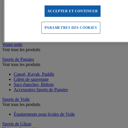
Rangement piscine
ACCEPTER ET CONTINUER
Caillebotis piscine
Vestiaires piscine
Chronomètres natation
PARAMETRES DES COOKIES
Matériel pour la piscine
Jeux de piscine
Water-polo
Voir tous les produits
Sports de Pagaies
Voir tous les produits
Canoë, Kayak, Paddle
Gilets de sauvetage
Sacs étanches, Bidons
Accessoires Sports de Pagaies
Sports de Voile
Voir tous les produits
Équipements pour écoles de Voile
Sports de Glisse