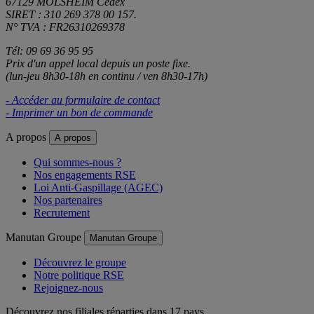
67129 MOLSHEIM Cedex
SIRET : 310 269 378 00 157.
N° TVA : FR26310269378
Tél: 09 69 36 95 95
Prix d'un appel local depuis un poste fixe.
(lun-jeu 8h30-18h en continu / ven 8h30-17h)
- Accéder au formulaire de contact
- Imprimer un bon de commande
A propos
A propos
Qui sommes-nous ?
Nos engagements RSE
Loi Anti-Gaspillage (AGEC)
Nos partenaires
Recrutement
Manutan Groupe
Manutan Groupe
Découvrez le groupe
Notre politique RSE
Rejoignez-nous
Découvrez nos filiales réparties dans 17 pays.