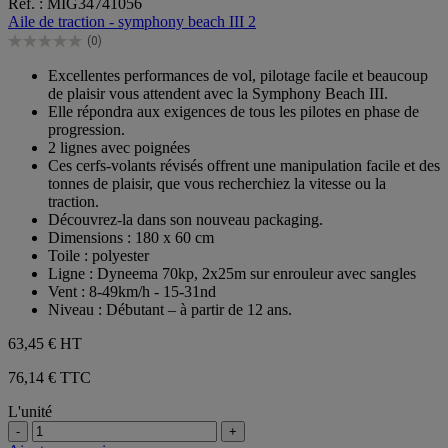
Réf. : MIG34741056
sur
Aile de traction - symphony beach III 2
5
(0)
étoiles.
0.0
sur
Excellentes performances de vol, pilotage facile et beaucoup
5
de plaisir vous attendent avec la Symphony Beach III.
étoiles.
Elle répondra aux exigences de tous les pilotes en phase de
progression.
2 lignes avec poignées
Ces cerfs-volants révisés offrent une manipulation facile et des
tonnes de plaisir, que vous recherchiez la vitesse ou la
traction.
Découvrez-la dans son nouveau packaging.
Dimensions : 180 x 60 cm
Toile : polyester
Ligne : Dyneema 70kp, 2x25m sur enrouleur avec sangles
Vent : 8-49km/h - 15-31nd
Niveau : Débutant – à partir de 12 ans.
63,45 €
HT
76,14 € TTC
L'unité
-
+