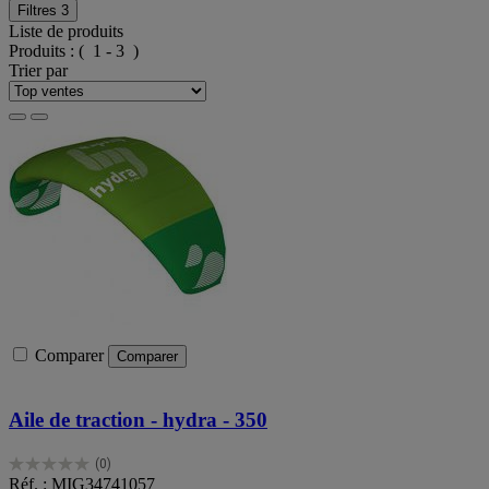
Filtres
3
Liste de produits
Produits :
( 1 - 3 )
Trier par
Comparer
Comparer
Aile de traction - hydra - 350
(0)
0.0
Réf. : MIG34741057