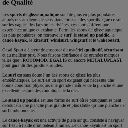
de Qualité
Les
sports de glisse aquatique
sont de plus en plus populaires
auprès des amateurs de sensations fortes et des sportifs. Que ce soit
sur les vagues, les lacs ou les rivières, ces sports offrent une
expérience unique et exaltante. Parmi les sports de glisse aquatique
les plus populaires, on retrouve le
surf
, le
stand up paddle
, le
canoë-kayak
, le
kitesurf
,
windsurf
,
wingsurf
et le
wakeboard
.
Casal Sport a à cœur de proposer du matériel
qualitatif
,
sécurisant
et au meilleur prix. Nous faisons confiance à de grandes marques
telles que :
ROTOMOD
,
EGALIS
ou encore
METALUPLAST
,
pour garantir des produits solides.
Le
surf
est sans doute l’un des sports de glisse les plus
emblématiques. Le surf est un sport exigeant qui nécessite une
bonne condition physique, une grande maîtrise de la planche et une
excellente lecture des conditions de la mer.
Le
stand up paddle
est une forme de surf où le pratiquant se tient
debout sur une planche plus grande et plus stable qu’une planche de
surf traditionnelle.
Le
canoë-kayak
est une activité de plein air qui consiste à naviguer
sur l’eau à l’aide d’un bateau à rames. Le canoë-kayak est un sport