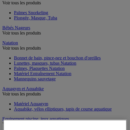
Voir tous les produits
Palmes Snorkeling
Plongée, Masque, Tuba
Bébés Nageurs
Voir tous les produits
Natation
Voir tous les produits
Bonnet de bain, pince-nez et bouchon d'oreilles
Lunettes, masques, tubas Natation
Palmes, Plaquettes Natation
Matériel Entraînement Natation
Mannequins sauvetage
Aquagym et Aquabike
Voir tous les produits
Matériel Aquagym
Aquabike, vélos elliptiques, tapis de course aquatique
Equipement piscine, jeux aquatiques
Voir tous les produits