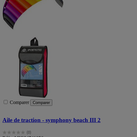
Comparer
Comparer
Aile de traction - symphony beach III 2
(0)
0.0