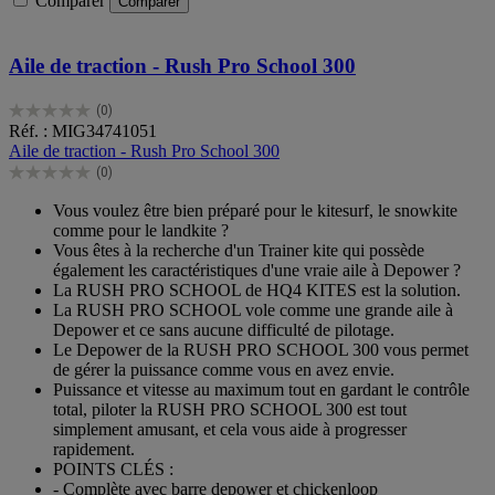
Comparer
Comparer
Aile de traction - Rush Pro School 300
(0)
0.0
Réf. : MIG34741051
sur
Aile de traction - Rush Pro School 300
5
(0)
étoiles.
0.0
sur
Vous voulez être bien préparé pour le kitesurf, le snowkite
5
comme pour le landkite ?
étoiles.
Vous êtes à la recherche d'un Trainer kite qui possède
également les caractéristiques d'une vraie aile à Depower ?
La RUSH PRO SCHOOL de HQ4 KITES est la solution.
La RUSH PRO SCHOOL vole comme une grande aile à
Depower et ce sans aucune difficulté de pilotage.
Le Depower de la RUSH PRO SCHOOL 300 vous permet
de gérer la puissance comme vous en avez envie.
Puissance et vitesse au maximum tout en gardant le contrôle
total, piloter la RUSH PRO SCHOOL 300 est tout
simplement amusant, et cela vous aide à progresser
rapidement.
POINTS CLÉS :
- Complète avec barre depower et chickenloop