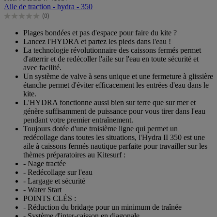
sur
Aile de traction - hydra - 350
5
(0)
étoiles.
0.0
sur
Plages bondées et pas d'espace pour faire du kite ?
5
Lancez l'HYDRA et partez les pieds dans l'eau !
étoiles.
La technologie révolutionnaire des caissons fermés permet
d'atterrir et de redécoller l'aile sur l'eau en toute sécurité et
avec facilité.
Un système de valve à sens unique et une fermeture à glissière
étanche permet d'éviter efficacement les entrées d'eau dans le
kite.
L'HYDRA fonctionne aussi bien sur terre que sur mer et
génère suffisamment de puissance pour vous tirer dans l'eau
pendant votre premier entraînement.
Toujours dotée d'une troisième ligne qui permet un
redécollage dans toutes les situations, l'Hydra II 350 est une
aile à caissons fermés nautique parfaite pour travailler sur les
thèmes préparatoires au Kitesurf :
- Nage tractée
- Redécollage sur l'eau
- Largage et sécurité
- Water Start
POINTS CLÉS :
- Réduction du bridage pour un minimum de traînée
- Système d'inter-caisson en diagonale