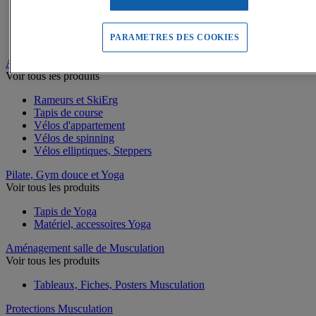
Battle rope
Appareils abdominaux
Supports pompes
PARAMETRES DES COOKIES
Bracelets lestés de Fitness
Appareils Fitness et Cardio training
Voir tous les produits
Rameurs et SkiErg
Tapis de course
Vélos d'appartement
Vélos de spinning
Vélos elliptiques, Steppers
Pilate, Gym douce et Yoga
Voir tous les produits
Tapis de Yoga
Matériel, accessoires Yoga
Aménagement salle de Musculation
Voir tous les produits
Tableaux, Fiches, Posters Musculation
Protections Musculation