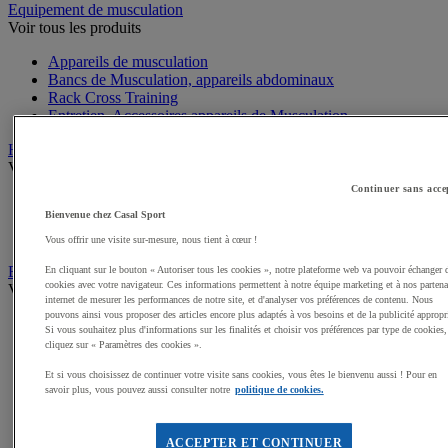
Equipement de musculation
Voir tous les produits
Appareils de musculation
Bancs de Musculation, appareils abdominaux
Rack Cross Training
Entretien, Accessoires appareils de Musculation
Haltères, Barres, Disques, Poids
Voir tous les produits
Continuer sans acce
Haltères Musculation et Fitness
Bienvenue chez Casal Sport
Poids Musculation et Fitness
Barres Musculation et Fitness
Vous offrir une visite sur-mesure, nous tient à cœur !
Equipement de Fitness et Cross training
En cliquant sur le bouton « Autoriser tous les cookies », notre plateforme web va pouvoir échanger 
cookies avec votre navigateur. Ces informations permettent à notre équipe marketing et à nos partena
Voir tous les produits
internet de mesurer les performances de notre site, et d'analyser vos préférences de contenu. Nous
pouvons ainsi vous proposer des articles encore plus adaptés à vos besoins et de la publicité appropr
Kettlebell
Si vous souhaitez plus d'informations sur les finalités et choisir vos préférences par type de cookies,
Tapis de sol pour le Fitness
cliquez sur « Paramètres des cookies ».
Cordes à sauter
Et si vous choisissez de continuer votre visite sans cookies, vous êtes le bienvenu aussi ! Pour en
Steps
savoir plus, vous pouvez aussi consulter notre
politique de cookies.
Elastiques et Sangles de Musculation et Fitness
Swiss ball
Médecine balls et Sacs lestés
ACCEPTER ET CONTINUER