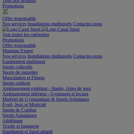
Tous nos produits
Promotions
Offre responsable
Nos services
Installations multisports
Contactez-nous
Voir toutes les catégories
Promotions
Offre responsable
Manutan Expert
Nos services
Installations multisports
Contactez-nous
Equipement multisport
Sports collectifs
Sports de raquettes
Musculation et Fitness
Sports outdoor
Aménagement extérieur - Stades, Aires de jeux
Aménagement intérieur - Gymnases et locaux
Matériel de Gymnastique & Sports Artistiques
Éveil, Jeux et Motricité
Sports de Combat
Sports Aquatiques
Athlétisme
Textile et bagagerie
Handisport et Sport adapté