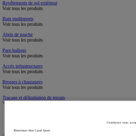
Revêtements de sol extérieur
Voir tous les produits
Buts multisports
Voir tous les produits
Abris de touche
Voir tous les produits
Pare-ballons
Voir tous les produits
Accès infrastructures
Voir tous les produits
Brosses à chaussures
Voir tous les produits
Traçage et délimitation de terrain
Voir tous les produits
Délimitation de terrain
Peintures pour gazon
Continuer sans acce
Traçeuses pour gazon
Bienvenue chez Casal Sport
Aires de jeux exterieur