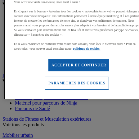
Vous offrir une visite sur-mesure, nous tient à cœur !
Voir tous les produits
En cliquant sur le bouton « Autoriser tous les cookies », notre plateforme web va pouvoir échanger 
Dalles amortissantes Jeux extérieurs
cookies avec votre navigateur. Ces informations permettent à notre équipe marketing et à nos partena
Jeux sur ressort
internet de mesurer les performances de notre site, et d'analyser vos préférences de contenu. Nous
Balançoires
pouvons ainsi vous proposer des articles encore plus adaptés à vos besoins et de la publicité appropr
Si vous souhaitez plus d'informations sur les finalités et choisir vos préférences par type de cookies,
Cabanes
cliquez sur « Paramètres des cookies ».
Jeux de grimpe, filets
Panneaux d'informations
Et si vous choisissez de continuer votre visite sans cookies, vous êtes le bienvenu aussi ! Pour en
Structures de jeux enfants
savoir plus, vous pouvez aussi consulter notre
politique de cookies.
Jeux rotatifs, équilibre
Bacs à sable
Toboggans
ACCEPTER ET CONTINUER
Parcours sportif
Voir tous les produits
PARAMETRES DES COOKIES
Matériel de Street Workout
Matériel pour parcours du combattant
Matériel pour parcours de Ninja
Parcours de Santé
Stations de Fitness et Musculation extérieures
Voir tous les produits
Mobilier urbain