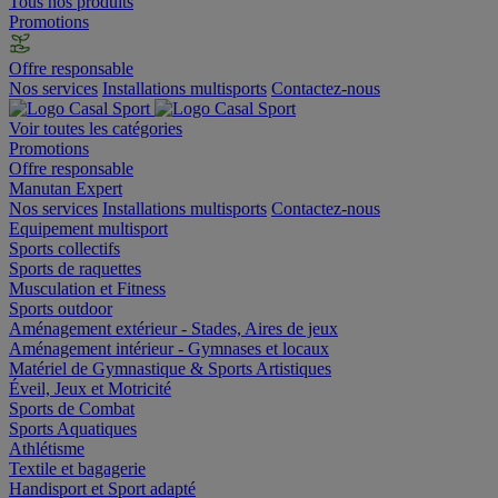
Tous nos produits
Promotions
Offre responsable
Nos services
Installations multisports
Contactez-nous
Voir toutes les catégories
Promotions
Offre responsable
Manutan Expert
Nos services
Installations multisports
Contactez-nous
Equipement multisport
Sports collectifs
Sports de raquettes
Musculation et Fitness
Sports outdoor
Aménagement extérieur - Stades, Aires de jeux
Aménagement intérieur - Gymnases et locaux
Matériel de Gymnastique & Sports Artistiques
Éveil, Jeux et Motricité
Sports de Combat
Sports Aquatiques
Athlétisme
Textile et bagagerie
Handisport et Sport adapté