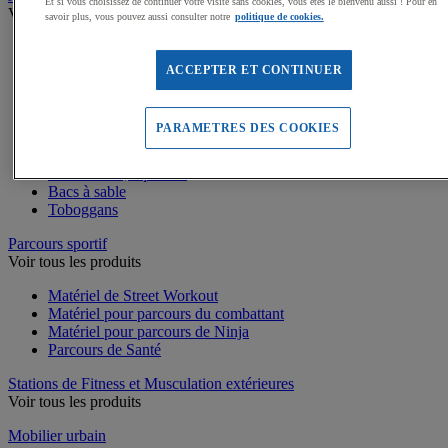
Et si vous choisissez de continuer votre visite sans cookies, vous êtes le bienvenu aussi ! Pour en
Voir tous les produits
savoir plus, vous pouvez aussi consulter notre
politique de cookies.
Dalles amortissantes Jeux extérieurs
Jeux sur ressort
ACCEPTER ET CONTINUER
Balançoires
Cabanes
Jeux de grimpe, filets
PARAMETRES DES COOKIES
Panneaux d'informations
Structures de jeux enfants
Jeux rotatifs, équilibre
Bacs à sable
Toboggans
Parcours sportif
Voir tous les produits
Matériel de Street Workout
Matériel pour parcours du combattant
Matériel pour parcours de Ninja
Parcours de Santé
Stations de Fitness et Musculation extérieures
Voir tous les produits
Mobilier urbain