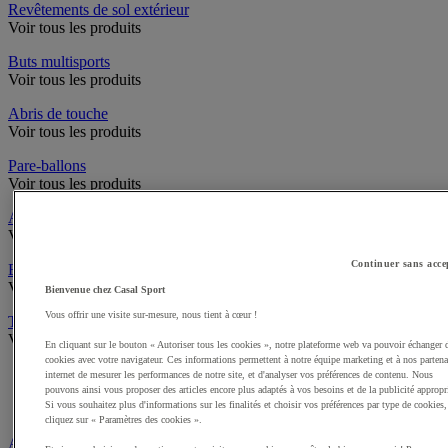
Revêtements de sol extérieur
Voir tous les produits
Buts multisports
Voir tous les produits
Abris de touche
Voir tous les produits
Pare-ballons
Voir tous les produits
Accès infrastructures
Voir tous les produits
Continuer sans acce
Brosses à chaussures
Voir tous les produits
Bienvenue chez Casal Sport
Vous offrir une visite sur-mesure, nous tient à cœur !
Traçage et délimitation de terrain
Voir tous les produits
En cliquant sur le bouton « Autoriser tous les cookies », notre plateforme web va pouvoir échanger 
cookies avec votre navigateur. Ces informations permettent à notre équipe marketing et à nos partena
Délimitation de terrain
internet de mesurer les performances de notre site, et d'analyser vos préférences de contenu. Nous
Peintures pour gazon
pouvons ainsi vous proposer des articles encore plus adaptés à vos besoins et de la publicité appropr
Si vous souhaitez plus d'informations sur les finalités et choisir vos préférences par type de cookies,
Traçeuses pour gazon
cliquez sur « Paramètres des cookies ».
Aires de jeux exterieur