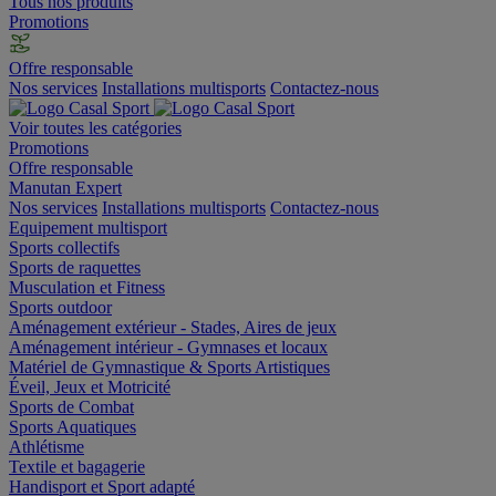
Tous nos produits
Promotions
Offre responsable
Nos services
Installations multisports
Contactez-nous
Voir toutes les catégories
Promotions
Offre responsable
Manutan Expert
Nos services
Installations multisports
Contactez-nous
Equipement multisport
Sports collectifs
Sports de raquettes
Musculation et Fitness
Sports outdoor
Aménagement extérieur - Stades, Aires de jeux
Aménagement intérieur - Gymnases et locaux
Matériel de Gymnastique & Sports Artistiques
Éveil, Jeux et Motricité
Sports de Combat
Sports Aquatiques
Athlétisme
Textile et bagagerie
Handisport et Sport adapté