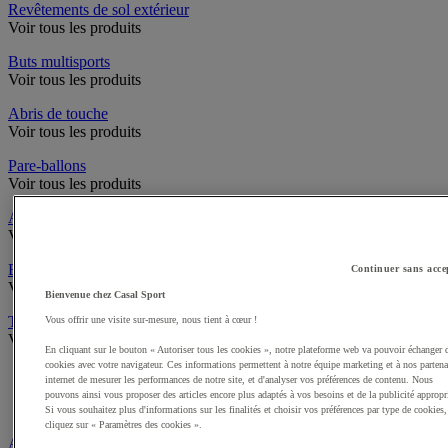
Revêtements de sol extérieur
Voir tous les produits
Buts multisports
Voir tous les produits
Abris de touche
Voir tous les produits
Pare-ballons
Voir tous les produits
Accès infrastructures
Voir tous les produits
Brosses à chaussures
Continuer sans acce
Voir tous les produits
Bienvenue chez Casal Sport
Traçage et délimitation de terrain
Vous offrir une visite sur-mesure, nous tient à cœur !
Voir tous les produits
En cliquant sur le bouton « Autoriser tous les cookies », notre plateforme web va pouvoir échanger 
cookies avec votre navigateur. Ces informations permettent à notre équipe marketing et à nos partena
Délimitation de terrain
internet de mesurer les performances de notre site, et d'analyser vos préférences de contenu. Nous
Peintures pour gazon
pouvons ainsi vous proposer des articles encore plus adaptés à vos besoins et de la publicité appropr
Traçeuses pour gazon
Si vous souhaitez plus d'informations sur les finalités et choisir vos préférences par type de cookies,
cliquez sur « Paramètres des cookies ».
Aires de jeux exterieur