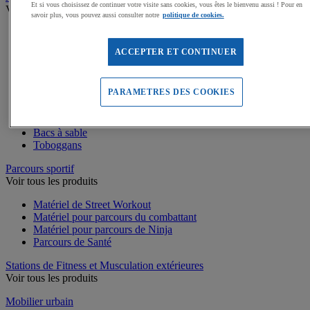
Et si vous choisissez de continuer votre visite sans cookies, vous êtes le bienvenu aussi ! Pour en
Voir tous les produits
savoir plus, vous pouvez aussi consulter notre
politique de cookies.
Dalles amortissantes Jeux extérieurs
Jeux sur ressort
ACCEPTER ET CONTINUER
Balançoires
Cabanes
Jeux de grimpe, filets
PARAMETRES DES COOKIES
Panneaux d'informations
Structures de jeux enfants
Jeux rotatifs, équilibre
Bacs à sable
Toboggans
Parcours sportif
Voir tous les produits
Matériel de Street Workout
Matériel pour parcours du combattant
Matériel pour parcours de Ninja
Parcours de Santé
Stations de Fitness et Musculation extérieures
Voir tous les produits
Mobilier urbain