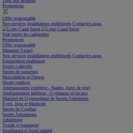
Tous nos produits
Promotions
Offre responsable
Nos services
Installations multisports
Contactez-nous
Voir toutes les catégories
Promotions
Offre responsable
Manutan Expert
Nos services
Installations multisports
Contactez-nous
Equipement multisport
Sports collectifs
Sports de raquettes
Musculation et Fitness
Sports outdoor
Aménagement extérieur - Stades, Aires de jeux
Aménagement intérieur - Gymnases et locaux
Matériel de Gymnastique & Sports Artistiques
Éveil, Jeux et Motricité
Sports de Combat
Sports Aquatiques
Athlétisme
Textile et bagagerie
Handisport et Sport adapté