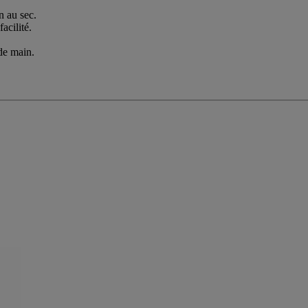
n au sec.
acilité.
de main.