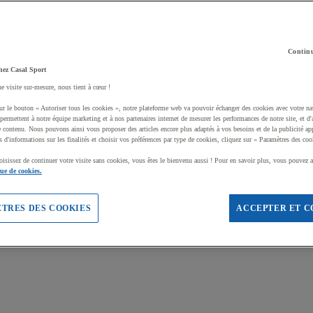
Continu
hez Casal Sport
ne visite sur-mesure, nous tient à cœur !
ur le bouton « Autoriser tous les cookies », notre plateforme web va pouvoir échanger des cookies avec votre na
permettent à notre équipe marketing et à nos partenaires internet de mesurer les performances de notre site, et d'
e contenu. Nous pouvons ainsi vous proposer des articles encore plus adaptés à vos besoins et de la publicité ap
s d'informations sur les finalités et choisir vos préférences par type de cookies, cliquez sur « Paramètres des coo
oisissez de continuer votre visite sans cookies, vous êtes le bienvenu aussi ! Pour en savoir plus, vous pouvez a
que de cookies.
TRES DES COOKIES
ACCEPTER ET C