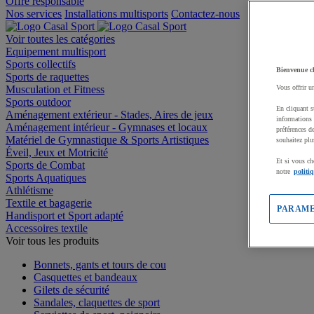
Offre responsable
Nos services
Installations multisports
Contactez-nous
Voir toutes les catégories
Equipement multisport
Sports collectifs
Bienvenue c
Sports de raquettes
Musculation et Fitness
Vous offrir u
Sports outdoor
En cliquant s
Aménagement extérieur - Stades, Aires de jeux
informations 
Aménagement intérieur - Gymnases et locaux
préférences d
Matériel de Gymnastique & Sports Artistiques
souhaitez plu
Éveil, Jeux et Motricité
Et si vous ch
Sports de Combat
notre
politi
Sports Aquatiques
Athlétisme
Textile et bagagerie
PARAME
Handisport et Sport adapté
Accessoires textile
Voir tous les produits
Bonnets, gants et tours de cou
Casquettes et bandeaux
Gilets de sécurité
Sandales, claquettes de sport