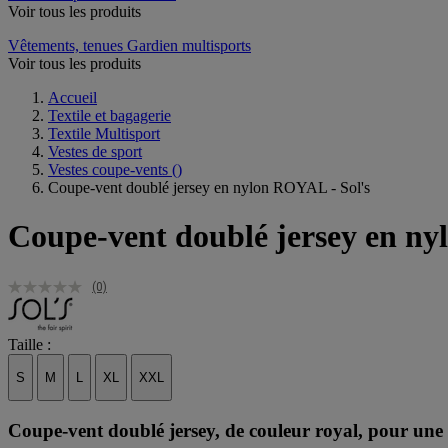
Voir tous les produits
Vêtements, tenues Gardien multisports
Voir tous les produits
Accueil
Textile et bagagerie
Textile Multisport
Vestes de sport
Vestes coupe-vents
()
Coupe-vent doublé jersey en nylon ROYAL - Sol's
Coupe-vent doublé jersey en ny
(0)
Taille :
S
M
L
XL
XXL
Coupe-vent doublé jersey, de couleur royal, pour une