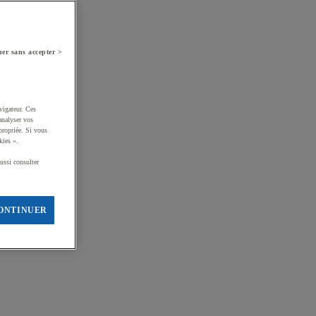
er sans accepter >
vigateur. Ces
analyser vos
propriée. Si vous
kies ».
ussi consulter
ONTINUER