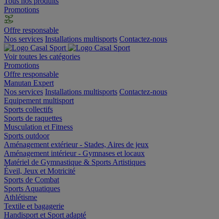
Tous nos produits
Promotions
Offre responsable
Nos services
Installations multisports
Contactez-nous
Voir toutes les catégories
Promotions
Offre responsable
Manutan Expert
Nos services
Installations multisports
Contactez-nous
Equipement multisport
Sports collectifs
Sports de raquettes
Musculation et Fitness
Sports outdoor
Aménagement extérieur - Stades, Aires de jeux
Aménagement intérieur - Gymnases et locaux
Matériel de Gymnastique & Sports Artistiques
Éveil, Jeux et Motricité
Sports de Combat
Sports Aquatiques
Athlétisme
Textile et bagagerie
Handisport et Sport adapté