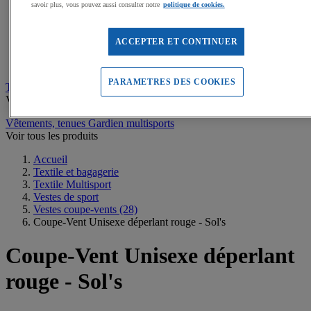
Sweats de sport
savoir plus, vous pouvez aussi consulter notre
politique de cookies.
Maillots de bain, combinaisons de natation
Tee-shirts de sport
Polos de sport
ACCEPTER ET CONTINUER
Vestes de sport
Pantalons, Collants de sport
PARAMETRES DES COOKIES
Tee-shirts personnalisables
Voir tous les produits
Vêtements, tenues Gardien multisports
Voir tous les produits
Accueil
Textile et bagagerie
Textile Multisport
Vestes de sport
Vestes coupe-vents
(28)
Coupe-Vent Unisexe déperlant rouge - Sol's
Coupe-Vent Unisexe déperlant
rouge - Sol's