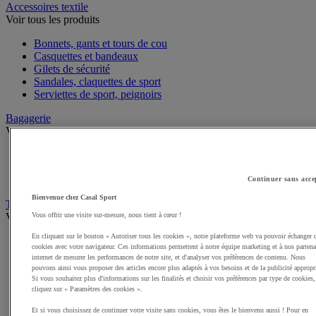
Accessoires textile
Voir tous les produits
Bonnets, gants et tours de cou
Casquettes et bandeaux
Gilets de sécurité
Sandales, claquettes de sport
Serviettes de sport, peignoirs
Bagagerie
Voir tous les produits
Sacs de sport
Sacs à dos
Sacoches et porte-documents
Continuer sans acce
Bienvenue chez Casal Sport
Textile Multisport
Voir tous les produits
Vous offrir une visite sur-mesure, nous tient à cœur !
En cliquant sur le bouton « Autoriser tous les cookies », notre plateforme web va pouvoir échanger 
Shorts de sport
cookies avec votre navigateur. Ces informations permettent à notre équipe marketing et à nos partena
Sous-vêtements sport
internet de mesurer les performances de notre site, et d'analyser vos préférences de contenu. Nous
Premieres couches, sous-maillots
pouvons ainsi vous proposer des articles encore plus adaptés à vos besoins et de la publicité appropr
Débardeurs de sport
Si vous souhaitez plus d'informations sur les finalités et choisir vos préférences par type de cookies,
cliquez sur « Paramètres des cookies ».
Survêtements
Maillots de sport
Et si vous choisissez de continuer votre visite sans cookies, vous êtes le bienvenu aussi ! Pour en