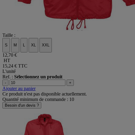
Taille :
S
M
L
XL
XXL
12,70 €
HT
15,24 €
TTC
L'unité
Ref. :
Sélectionnez un produit
-
+
Ajouter au panier
Ce produit n'est pas disponible actuellement.
Quantité minimum de commande : 10
Besoin d'un devis ?