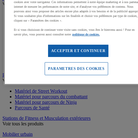
cookies avec votre navigateur. Ces informations permettent à notre équipe marketing et à nos partena
Voir tous les produits
internet de mesurer les performances de notre site, et d'analyser vos préférences de contenu. Nous
pouvons ainsi vous proposer des articles encore plus adaptés à vos besoins et de la publicité appropr
Dalles amortissantes Jeux extérieurs
Si vous souhaitez plus d'informations sur les finalités et choisir vos préférences par type de cookies,
Jeux sur ressort
cliquez sur « Paramètres des cookies ».
Balançoires
Et si vous choisissez de continuer votre visite sans cookies, vous êtes le bienvenu aussi ! Pour en
Cabanes
savoir plus, vous pouvez aussi consulter notre
politique de cookies.
Jeux de grimpe, filets
Panneaux d'informations
Structures de jeux enfants
ACCEPTER ET CONTINUER
Jeux rotatifs, équilibre
Bacs à sable
Toboggans
PARAMETRES DES COOKIES
Parcours sportif
Voir tous les produits
Matériel de Street Workout
Matériel pour parcours du combattant
Matériel pour parcours de Ninja
Parcours de Santé
Stations de Fitness et Musculation extérieures
Voir tous les produits
Mobilier urbain