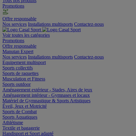
Tous nos produits
Promotions
Offre responsable
Nos services
Installations multisports
Contactez-nous
Voir toutes les catégories
Promotions
Offre responsable
Manutan Expert
Nos services
Installations multisports
Contactez-nous
Equipement multisport
Sports collectifs
Sports de raquettes
Musculation et Fitness
Sports outdoor
Aménagement extérieur - Stades, Aires de jeux
Aménagement intérieur - Gymnases et locaux
Matériel de Gymnastique & Sports Artistiques
Éveil, Jeux et Motricité
Sports de Combat
Sports Aquatiques
Athlétisme
Textile et bagagerie
Handisport et Sport adapté