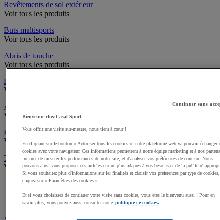
Revêtements de sol extérieur
Voir tous les produits
Buts multisports
Voir tous les produits
Abris de touche
Voir tous les produits
Pare-ballons
Voir tous les produits
Continuer sans acce
Accès infrastructures
Voir tous les produits
Bienvenue chez Casal Sport
Vous offrir une visite sur-mesure, nous tient à cœur !
Brosses à chaussures
Voir tous les produits
En cliquant sur le bouton « Autoriser tous les cookies », notre plateforme web va pouvoir échanger 
cookies avec votre navigateur. Ces informations permettent à notre équipe marketing et à nos partena
Traçage et délimitation de terrain
internet de mesurer les performances de notre site, et d'analyser vos préférences de contenu. Nous
Voir tous les produits
pouvons ainsi vous proposer des articles encore plus adaptés à vos besoins et de la publicité appropr
Si vous souhaitez plus d'informations sur les finalités et choisir vos préférences par type de cookies,
cliquez sur « Paramètres des cookies ».
Délimitation de terrain
Peintures pour gazon
Et si vous choisissez de continuer votre visite sans cookies, vous êtes le bienvenu aussi ! Pour en
Traçeuses pour gazon
savoir plus, vous pouvez aussi consulter notre
politique de cookies.
Aires de jeux exterieur