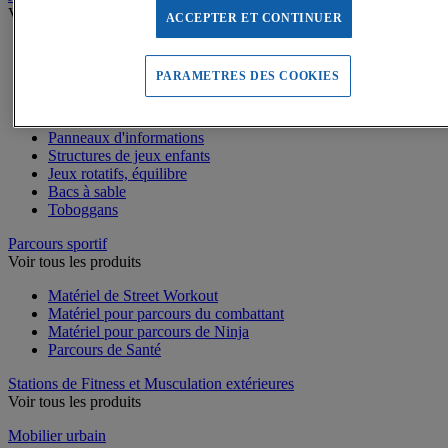
Voir tous les produits
ACCEPTER ET CONTINUER
Dalles amortissantes Jeux extérieurs
Jeux sur ressort
PARAMETRES DES COOKIES
Balançoires
Cabanes
Jeux de grimpe, filets
Panneaux d'informations
Structures de jeux enfants
Jeux rotatifs, équilibre
Bacs à sable
Toboggans
Parcours sportif
Voir tous les produits
Matériel de Street Workout
Matériel pour parcours du combattant
Matériel pour parcours de Ninja
Parcours de Santé
Stations de Fitness et Musculation extérieures
Voir tous les produits
Mobilier urbain