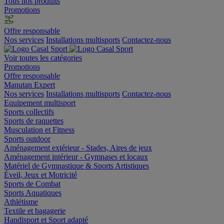
Tous nos produits
Promotions
Offre responsable
Nos services
Installations multisports
Contactez-nous
Voir toutes les catégories
Promotions
Offre responsable
Manutan Expert
Nos services
Installations multisports
Contactez-nous
Equipement multisport
Sports collectifs
Sports de raquettes
Musculation et Fitness
Sports outdoor
Aménagement extérieur - Stades, Aires de jeux
Aménagement intérieur - Gymnases et locaux
Matériel de Gymnastique & Sports Artistiques
Éveil, Jeux et Motricité
Sports de Combat
Sports Aquatiques
Athlétisme
Textile et bagagerie
Handisport et Sport adapté