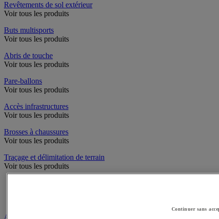
Revêtements de sol extérieur
Voir tous les produits
Buts multisports
Voir tous les produits
Abris de touche
Voir tous les produits
Pare-ballons
Voir tous les produits
Accès infrastructures
Voir tous les produits
Brosses à chaussures
Voir tous les produits
Traçage et délimitation de terrain
Voir tous les produits
Délimitation de terrain
Peintures pour gazon
Traçeuses pour gazon
Continuer sans acce
Aires de jeux exterieur