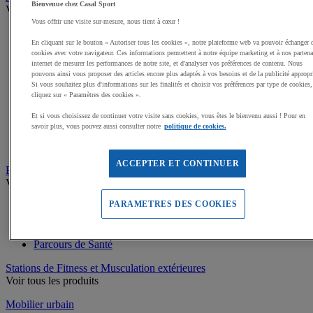
Bienvenue chez Casal Sport
Voir tous les produits
Vous offrir une visite sur-mesure, nous tient à cœur !
Dalles amortissantes Jeux extérieurs
En cliquant sur le bouton « Autoriser tous les cookies », notre plateforme web va pouvoir échanger 
Jeux sur ressort
cookies avec votre navigateur. Ces informations permettent à notre équipe marketing et à nos partena
Balançoires
internet de mesurer les performances de notre site, et d'analyser vos préférences de contenu. Nous
Cabanes
pouvons ainsi vous proposer des articles encore plus adaptés à vos besoins et de la publicité appropr
Jeux de grimpe, filets
Si vous souhaitez plus d'informations sur les finalités et choisir vos préférences par type de cookies,
Panneaux d'informations
cliquez sur « Paramètres des cookies ».
Structures de jeux enfants
Et si vous choisissez de continuer votre visite sans cookies, vous êtes le bienvenu aussi ! Pour en
Jeux rotatifs, équilibre
savoir plus, vous pouvez aussi consulter notre
politique de cookies.
Bacs à sable
Toboggans
ACCEPTER ET CONTINUER
Parcours sportif
Voir tous les produits
PARAMETRES DES COOKIES
Matériel de Street Workout
Matériel pour parcours du combattant
Matériel pour parcours de Ninja
Parcours de Santé
Stations de Fitness et Musculation extérieures
Voir tous les produits
Mobilier urbain