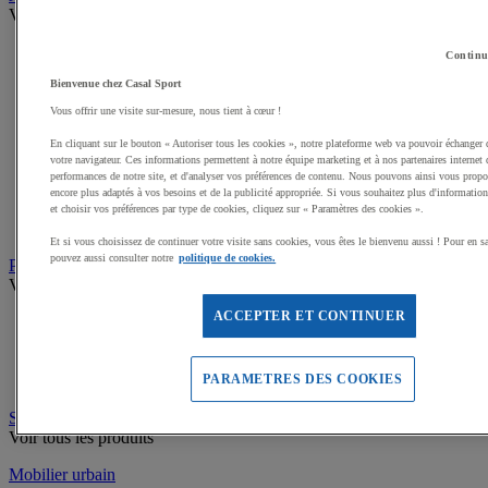
Voir tous les produits
Dalles amortissantes Jeux extérieurs
Continu
Jeux sur ressort
Bienvenue chez Casal Sport
Balançoires
Cabanes
Vous offrir une visite sur-mesure, nous tient à cœur !
Jeux de grimpe, filets
En cliquant sur le bouton « Autoriser tous les cookies », notre plateforme web va pouvoir échanger 
Panneaux d'informations
votre navigateur. Ces informations permettent à notre équipe marketing et à nos partenaires internet 
Structures de jeux enfants
performances de notre site, et d'analyser vos préférences de contenu. Nous pouvons ainsi vous propos
Jeux rotatifs, équilibre
encore plus adaptés à vos besoins et de la publicité appropriée. Si vous souhaitez plus d'informations
Bacs à sable
et choisir vos préférences par type de cookies, cliquez sur « Paramètres des cookies ».
Toboggans
Et si vous choisissez de continuer votre visite sans cookies, vous êtes le bienvenu aussi ! Pour en s
pouvez aussi consulter notre
politique de cookies.
Parcours sportif
Voir tous les produits
ACCEPTER ET CONTINUER
Matériel de Street Workout
Matériel pour parcours du combattant
Matériel pour parcours de Ninja
PARAMETRES DES COOKIES
Parcours de Santé
Stations de Fitness et Musculation extérieures
Voir tous les produits
Mobilier urbain