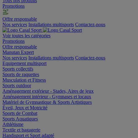
Tous nos produits
Promotions
Offre responsable
Nos services
Installations multisports
Contactez-nous
Voir toutes les catégories
Promotions
Offre responsable
Manutan Expert
Nos services
Installations multisports
Contactez-nous
Equipement multisport
Sports collectifs
Sports de raquettes
Musculation et Fitness
Sports outdoor
Aménagement extérieur - Stades, Aires de jeux
Aménagement intérieur - Gymnases et locaux
Matériel de Gymnastique & Sports Artistiques
Éveil, Jeux et Motricité
Sports de Combat
Sports Aquatiques
Athlétisme
Textile et bagagerie
Handisport et Sport adapté